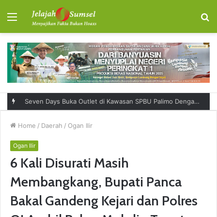
Menu
S
fo
Seven Days Buka Outlet di Kawasan SPBU Palimo Dengan Konsep One Stop Hangout Destination
Home
/
Daerah
/
Ogan Ilir
Ogan Ilir
6 Kali Disurati Masih
Membangkang, Bupati Panca
Bakal Gandeng Kejari dan Polres