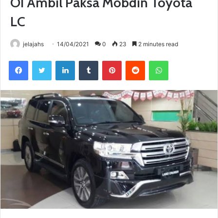
OI Ambil Paksa Mobdin Toyota
LC
jelajahs
14/04/2021
0
23
2 minutes read
Facebook
Twitter
LinkedIn
Tumblr
Pinterest
Reddit
WhatsApp