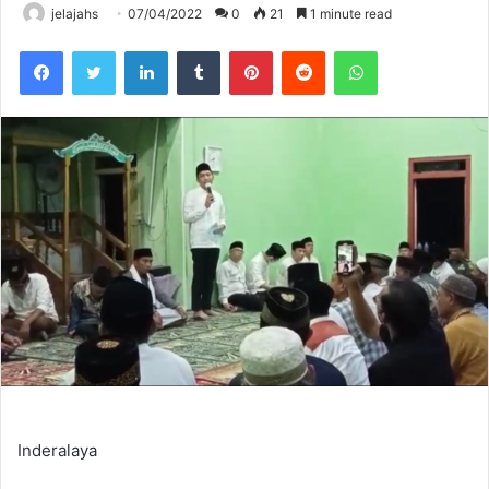
jelajahs
07/04/2022
0
21
1 minute read
Facebook
Twitter
LinkedIn
Tumblr
Pinterest
Reddit
WhatsApp
Inderalaya