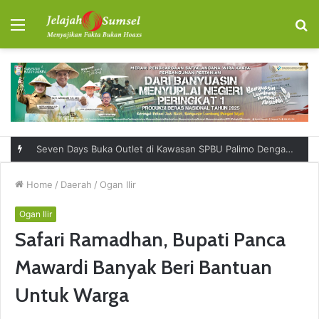
Menu
S
fo
Seven Days Buka Outlet di Kawasan SPBU Palimo Dengan Konsep One Stop Hangout Destination
Home
/
Daerah
/
Ogan Ilir
Ogan Ilir
Safari Ramadhan, Bupati Panca
Mawardi Banyak Beri Bantuan
Untuk Warga