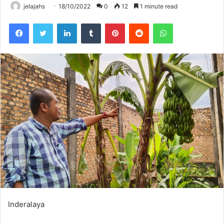
jelajahs
18/10/2022
0
12
1 minute read
Facebook
Twitter
LinkedIn
Tumblr
Pinterest
Reddit
WhatsApp
Inderalaya