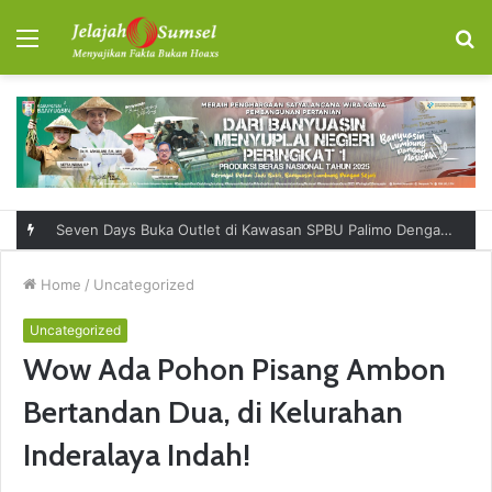
Menu
S
fo
Seven Days Buka Outlet di Kawasan SPBU Palimo Dengan Konsep One Stop Hangout Destination
Home
/
Uncategorized
Uncategorized
Wow Ada Pohon Pisang Ambon
Bertandan Dua, di Kelurahan
Inderalaya Indah!