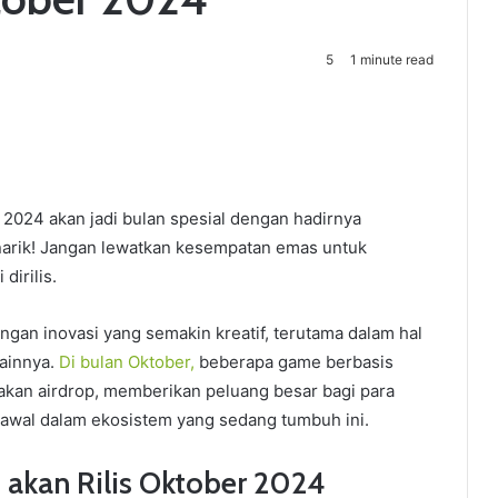
5
1 minute read
2024 akan jadi bulan spesial dengan hadirnya
rik! Jangan lewatkan kesempatan emas untuk
irilis.
an inovasi yang semakin kreatif, terutama dalam hal
ainnya.
Di bulan Oktober,
beberapa game berbasis
akan airdrop, memberikan peluang besar bagi para
ih awal dalam ekosistem yang sedang tumbuh ini.
 akan Rilis Oktober 2024