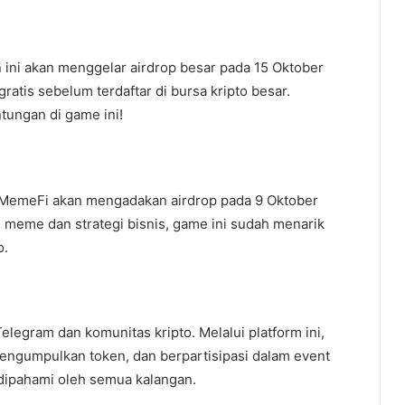
ini akan menggelar airdrop besar pada 15 Oktober
atis sebelum terdaftar di bursa kripto besar.
tungan di game ini!
 MemeFi akan mengadakan airdrop pada 9 Oktober
eme dan strategi bisnis, game ini sudah menarik
o.
egram dan komunitas kripto. Melalui platform ini,
ngumpulkan token, dan berpartisipasi dalam event
dipahami oleh semua kalangan.