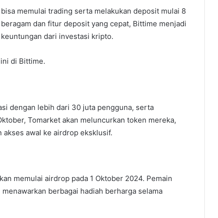
 bisa memulai trading serta melakukan deposit mulai 8
 beragam dan fitur deposit yang cepat, Bittime menjadi
keuntungan dari investasi kripto.
 ini di Bittime.
asi dengan lebih dari 30 juta pengguna, serta
 Oktober, Tomarket akan meluncurkan token mereka,
akses awal ke airdrop eksklusif.
 akan memulai airdrop pada 1 Oktober 2024. Pemain
ng menawarkan berbagai hadiah berharga selama