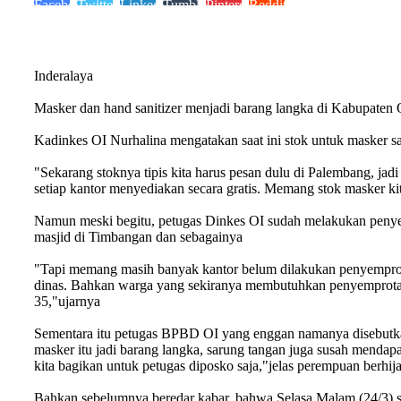
Facebook
Twitter
LinkedIn
Tumblr
Pinterest
Reddit
Inderalaya
Masker dan hand sanitizer menjadi barang langka di Kabupaten 
Kadinkes OI Nurhalina mengatakan saat ini stok untuk masker s
"Sekarang stoknya tipis kita harus pesan dulu di Palembang, jad
setiap kantor menyediakan secara gratis. Memang stok masker k
Namun meski begitu, petugas Dinkes OI sudah melakukan penyemp
masjid di Timbangan dan sebagainya
"Tapi memang masih banyak kantor belum dilakukan penyemprota
dinas. Bahkan warga yang sekiranya membutuhkan penyemprotan
35,"ujarnya
Sementara itu petugas BPBD OI yang enggan namanya disebutkan
masker itu jadi barang langka, sarung tangan juga susah mendapa
kita bagikan untuk petugas diposko saja,"jelas perempuan berhija
Bahkan sebelumnya beredar kabar, bahwa Selasa Malam (24/3) 