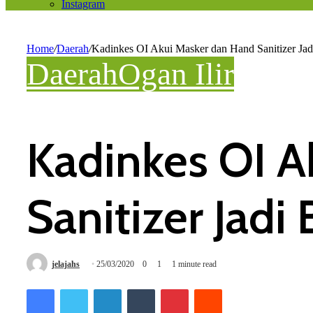
Instagram
Home
/
Daerah
/
Kadinkes OI Akui Masker dan Hand Sanitizer J
Daerah
Ogan Ilir
Kadinkes OI A
Sanitizer Jad
jelajahs
25/03/2020
0
1
1 minute read