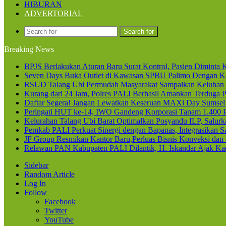
HIBURAN
ADVERTORIAL
Search for
Breaking News
BPJS Berlakukan Aturan Baru Surat Kontrol, Pasien Diminta K
Seven Days Buka Outlet di Kawasan SPBU Palimo Dengan Ko
RSUD Talang Ubi Permudah Masyarakat Sampaikan Keluhan 
Kurang dari 24 Jam, Polres PALI Berhasil Amankan Terduga P
Daftar Segera! Jangan Lewatkan Keseruan MAXi Day Sumsel
Peringati HUT ke-14, IWO Gandeng Korporasi Tanam 1.400
Kelurahan Talang Ubi Barat Optimalkan Posyandu ILP, Salur
Pemkab PALI Perkuat Sinergi dengan Bapanas, Integrasikan Sa
JF Group Resmikan Kantor Baru,Perluas Bisnis Konveksi dan
Relawan PAN Kabupaten PALI Dilantik, H. Iskandar Ajak Kad
Sidebar
Random Article
Log In
Follow
Facebook
Twitter
YouTube