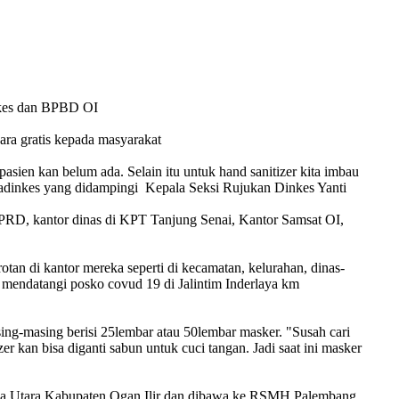
inkes dan BPBD OI
ara gratis kepada masyarakat
asien kan belum ada. Selain itu untuk hand sanitizer kita imbau
 kadinkes yang didampingi Kepala Seksi Rujukan Dinkes Yanti
DPRD, kantor dinas di KPT Tanjung Senai, Kantor Samsat OI,
n di kantor mereka seperti di kecamatan, kelurahan, dinas-
endatangi posko covud 19 di Jalintim Inderlaya km
g-masing berisi 25lembar atau 50lembar masker. "Susah cari
r kan bisa diganti sabun untuk cuci tangan. Jadi saat ini masker
aya Utara Kabupaten Ogan Ilir dan dibawa ke RSMH Palembang.