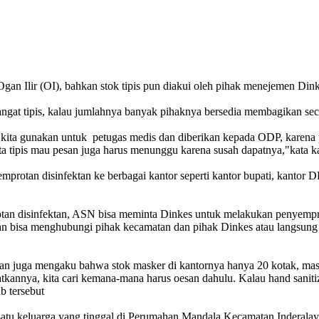
Ogan Ilir (OI), bahkan stok tipis pun diakui oleh pihak menejemen D
angat tipis, kalau jumlahnya banyak pihaknya bersedia membagikan sec
i kita gunakan untuk petugas medis dan diberikan kepada ODP, karena p
ita tipis mau pesan juga harus menunggu karena susah dapatnya,"kata
rotan disinfektan ke berbagai kantor seperti kantor bupati, kantor 
n disinfektan, ASN bisa meminta Dinkes untuk melakukan penyemprota
 bisa menghubungi pihak kecamatan dan pihak Dinkes atau langsung m
 juga mengaku bahwa stok masker di kantornya hanya 20 kotak, masin
tkannya, kita cari kemana-mana harus oesan dahulu. Kalau hand sanitize
b tersebut
satu keluarga yang tinggal di Perumahan Mandala Kecamatan Inderal