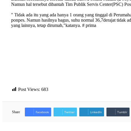
Namun hal tersebut dibantah Tim Publik Servis Center(PSC) Po
" Tidak ada itu yang ada hanya 1 orang yang tinggal di Perumah
ponpes. Namun hasilnya bagus, suhu normal 36,7derajat tidak a
yang lainnya, tetap dirumah,"katanya. # prima
Post Views:
683
Share
Facebook
Twitter
LinkedIn
Tumblr