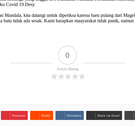
sko Covid 19 Desy
an Mandala, kita datangi untuk diperiksa karena baru pulang dari Mag
da batu tidak ada sesak. Kami harapkan maayarakat tidak panik, namun
0
Article Rating
Pinterest
Reddit
VKontakte
Share via Email