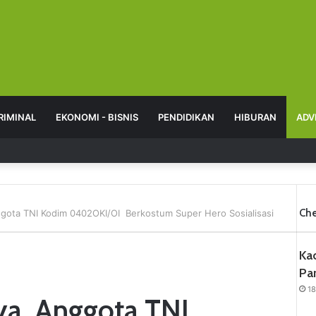
RIMINAL
EKONOMI - BISNIS
PENDIDIKAN
HIBURAN
ADV
Che
nggota TNI Kodim 0402OKI/OI Berkostum Super Hero Sosialisasi
Kad
Pa
1
aya, Anggota TNI