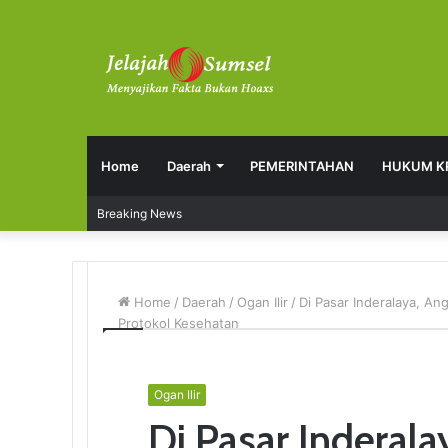
Home
Daerah
PEMERINTAHAN
HUKUM K
Breaking News
Home
/
Daerah
/
Ogan Ilir
/
Di Pasar Inderalaya, A
Protokol Kesehatan
Ogan Ilir
Di Pasar Inderal