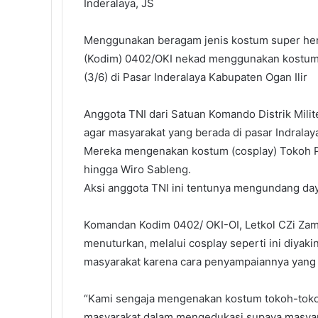
Inderalaya, JS
b
t
e
l
e
i
s
o
e
d
r
r
t
A
Menggunakan beragam jenis kostum super hero,
o
r
I
e
p
k
n
s
p
(Kodim) 0402/OKI nekad menggunakan kostum s
t
(3/6) di Pasar Inderalaya Kabupaten Ogan Ilir
Anggota TNI dari Satuan Komando Distrik Milit
agar masyarakat yang berada di pasar Indrala
Mereka mengenakan kostum (cosplay) Tokoh Pa
hingga Wiro Sableng.
Aksi anggota TNI ini tentunya mengundang day
Komandan Kodim 0402/ OKI-OI, Letkol CZi Zam
menuturkan, melalui cosplay seperti ini diyaki
masyarakat karena cara penyampaiannya yang t
“Kami sengaja mengenakan kostum tokoh-toko
masyarakat dalam mengedukasi supaya masyara