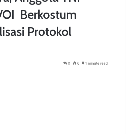
OI Berkostum
isasi Protokol
0
6
1 minute read