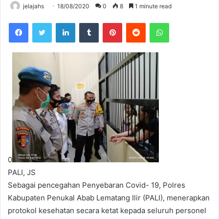
jelajahs
18/08/2020
0
8
1 minute read
Facebook
Twitter
LinkedIn
Tumblr
Pinterest
Reddit
WhatsApp
0
PALI, JS
Sebagai pencegahan Penyebaran Covid- 19, Polres
Kabupaten Penukal Abab Lematang Ilir (PALI), menerapkan
protokol kesehatan secara ketat kepada seluruh personel