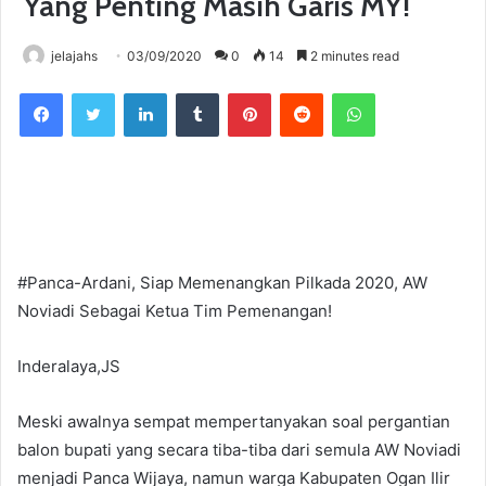
Yang Penting Masih Garis MY!
jelajahs
03/09/2020
0
14
2 minutes read
Facebook
Twitter
LinkedIn
Tumblr
Pinterest
Reddit
WhatsApp
#Panca-Ardani, Siap Memenangkan Pilkada 2020, AW
Noviadi Sebagai Ketua Tim Pemenangan!
Inderalaya,JS
Meski awalnya sempat mempertanyakan soal pergantian
balon bupati yang secara tiba-tiba dari semula AW Noviadi
menjadi Panca Wijaya, namun warga Kabupaten Ogan Ilir