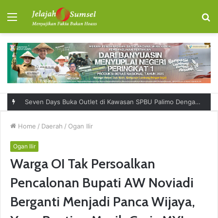
Menu
S
fo
Seven Days Buka Outlet di Kawasan SPBU Palimo Dengan Konsep One Stop Hangout Destination
Home
/
Daerah
/
Ogan Ilir
Ogan Ilir
Warga OI Tak Persoalkan
Pencalonan Bupati AW Noviadi
Berganti Menjadi Panca Wijaya,