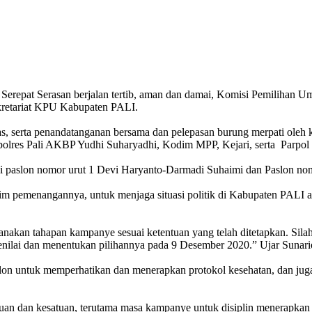
Serepat Serasan berjalan tertib, aman dan damai, Komisi Pemilihan
ekretariat KPU Kabupaten PALI.
tas, serta penandatanganan bersama dan pelepasan burung merpati oleh k
polres Pali AKBP Yudhi Suharyadhi, Kodim MPP, Kejari, serta Parpo
yakni paslon nomor urut 1 Devi Haryanto-Darmadi Suhaimi dan Paslon n
 pemenangannya, untuk menjaga situasi politik di Kabupaten PALI ag
nakan tahapan kampanye sesuai ketentuan yang telah ditetapkan. Si
enilai dan menentukan pilihannya pada 9 Desember 2020.” Ujar Sunari
slon untuk memperhatikan dan menerapkan protokol kesehatan, dan juga 
uan dan kesatuan, terutama masa kampanye untuk disiplin menerapkan p