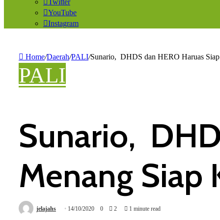
Twitter
YouTube
Instagram
Home
/
Daerah
/
PALI
/
Sunario, DHDS dan HERO Haruas Siap
PALI
Sunario, DHD
Menang Siap 
jelajahs
14/10/2020
0
2
1 minute read