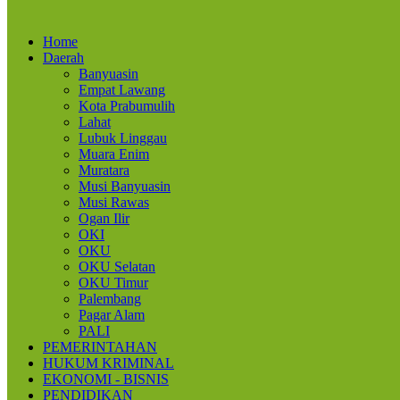
Home
Daerah
Banyuasin
Empat Lawang
Kota Prabumulih
Lahat
Lubuk Linggau
Muara Enim
Muratara
Musi Banyuasin
Musi Rawas
Ogan Ilir
OKI
OKU
OKU Selatan
OKU Timur
Palembang
Pagar Alam
PALI
PEMERINTAHAN
HUKUM KRIMINAL
EKONOMI - BISNIS
PENDIDIKAN