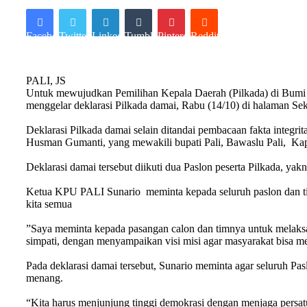
Facebook
Twitter
LinkedIn
Tumblr
Pinterest
Reddit
PALI, JS
Untuk mewujudkan Pemilihan Kepala Daerah (Pilkada) di Bumi 
menggelar deklarasi Pilkada damai, Rabu (14/10) di halaman S
Deklarasi Pilkada damai selain ditandai pembacaan fakta integri
Husman Gumanti, yang mewakili bupati Pali, Bawaslu Pali, Ka
Deklarasi damai tersebut diikuti dua Paslon peserta Pilkada, 
Ketua KPU PALI Sunario meminta kepada seluruh paslon dan tim
kita semua
”Saya meminta kepada pasangan calon dan timnya untuk melaksa
simpati, dengan menyampaikan visi misi agar masyarakat bisa m
Pada deklarasi damai tersebut, Sunario meminta agar seluruh Pa
menang.
“Kita harus menjunjung tinggi demokrasi dengan menjaga persat