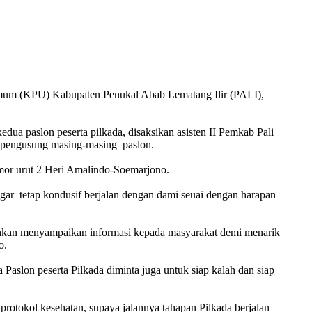
 Umum (KPU) Kabupaten Penukal Abab Lematang Ilir (PALI),
edua paslon peserta pilkada, disaksikan asisten II Pemkab Pali
l pengusung masing-masing paslon.
omor urut 2 Heri Amalindo-Soemarjono.
ar tetap kondusif berjalan dengan dami seuai dengan harapan
lahkan menyampaikan informasi kepada masyarakat demi menarik
o.
Paslon peserta Pilkada diminta juga untuk siap kalah dan siap
rotokol kesehatan, supaya jalannya tahapan Pilkada berjalan