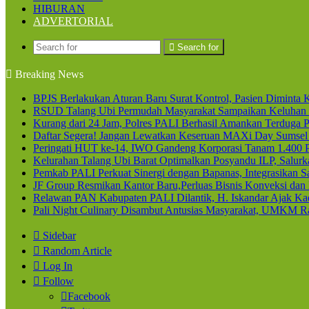
HIBURAN
ADVERTORIAL
Search for
Breaking News
BPJS Berlakukan Aturan Baru Surat Kontrol, Pasien Diminta K
RSUD Talang Ubi Permudah Masyarakat Sampaikan Keluhan 
Kurang dari 24 Jam, Polres PALI Berhasil Amankan Terduga P
Daftar Segera! Jangan Lewatkan Keseruan MAXi Day Sumsel
Peringati HUT ke-14, IWO Gandeng Korporasi Tanam 1.400
Kelurahan Talang Ubi Barat Optimalkan Posyandu ILP, Salur
Pemkab PALI Perkuat Sinergi dengan Bapanas, Integrasikan Sa
JF Group Resmikan Kantor Baru,Perluas Bisnis Konveksi dan
Relawan PAN Kabupaten PALI Dilantik, H. Iskandar Ajak Kad
Pali Night Culinary Disambut Antusias Masyarakat, UMKM R
Sidebar
Random Article
Log In
Follow
Facebook