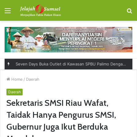
Menu
S
fo
Seven Days Buka Outlet di Kawasan SPBU Palimo Dengan Konsep One Stop Hangout Destination
Home
/
Daerah
Daerah
Sekretaris SMSI Riau Wafat,
Taidak Hanya Pengurus SMSI,
Gubernur Juga Ikut Berduka