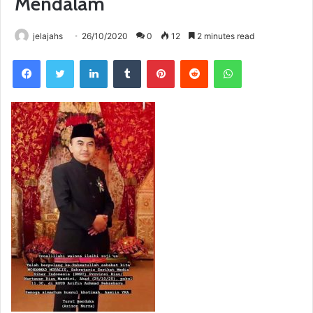
Mendalam
jelajahs
26/10/2020
0
12
2 minutes read
Facebook
Twitter
LinkedIn
Tumblr
Pinterest
Reddit
WhatsApp