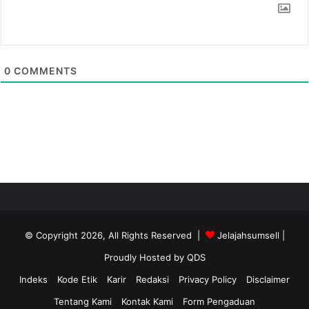
0
COMMENTS
© Copyright 2026, All Rights Reserved |
Jelajahsumsell
|
Proudly Hosted by
QDS
Indeks
Kode Etik
Karir
Redaksi
Privacy Policy
Disclaimer
Tentang Kami
Kontak Kami
Form Pengaduan