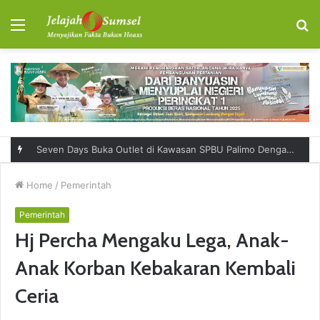
Menu
S
fo
Seven Days Buka Outlet di Kawasan SPBU Palimo Dengan Konsep One Stop Hangout Destination
Home
/
Pemerintah
Pemerintah
Hj Percha Mengaku Lega, Anak-
Anak Korban Kebakaran Kembali
Ceria