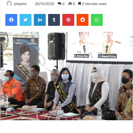
jelajahs
26/10/2020
0
6
2 minutes read
Facebook
Twitter
LinkedIn
Tumblr
Pinterest
Reddit
WhatsApp