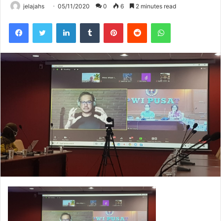
jelajahs
05/11/2020
0
6
2 minutes read
Facebook
Twitter
LinkedIn
Tumblr
Pinterest
Reddit
WhatsApp