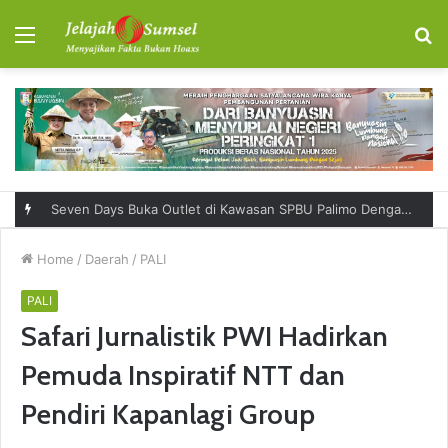
Menu
S
fo
Seven Days Buka Outlet di Kawasan SPBU Palimo Dengan Konsep One Stop Hangout Destination
Home
/
Daerah
/
PALI
PALI
Safari Jurnalistik PWI Hadirkan
Pemuda Inspiratif NTT dan
Pendiri Kapanlagi Group