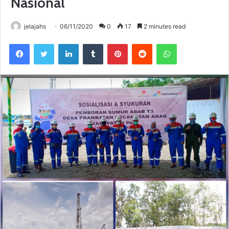
Nasional
jelajahs
06/11/2020
0
17
2 minutes read
Facebook
Twitter
LinkedIn
Tumblr
Pinterest
Reddit
WhatsApp