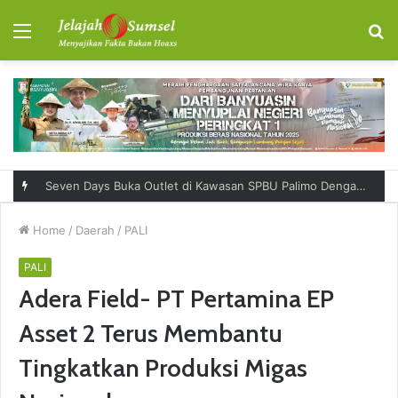
Menu
S
fo
Seven Days Buka Outlet di Kawasan SPBU Palimo Dengan Konsep One Stop Hangout Destination
Home
/
Daerah
/
PALI
PALI
Adera Field- PT Pertamina EP
Asset 2 Terus Membantu
Tingkatkan Produksi Migas