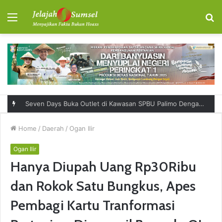
Menu
S
fo
Seven Days Buka Outlet di Kawasan SPBU Palimo Dengan Konsep One Stop Hangout Destination
Home
/
Daerah
/
Ogan Ilir
Ogan Ilir
Hanya Diupah Uang Rp30Ribu
dan Rokok Satu Bungkus, Apes
Pembagi Kartu Tranformasi