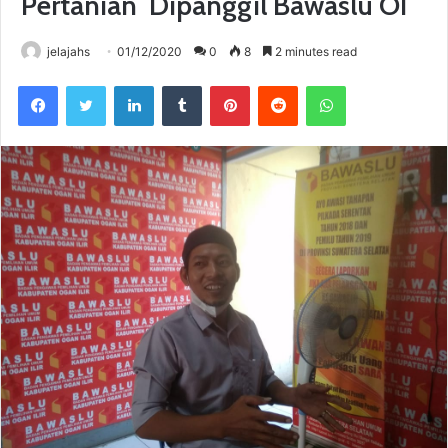
Pertanian Dipanggil Bawaslu OI
jelajahs
01/12/2020
0
8
2 minutes read
Facebook
Twitter
LinkedIn
Tumblr
Pinterest
Reddit
WhatsApp