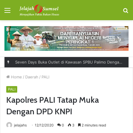
Menu
S
fo
Seven Days Buka Outlet di Kawasan SPBU Palimo Dengan Konsep One Stop Hangout Destination
Home
/
Daerah
/
PALI
PALI
Kapolres PALI Tatap Muka
Dengan DPD KNPI
jelajahs
12/12/2020
0
3
2 minutes read