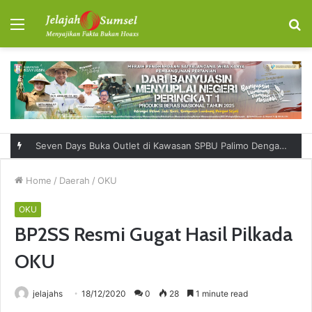
Menu
S
fo
Seven Days Buka Outlet di Kawasan SPBU Palimo Dengan Konsep One Stop Hangout Destination
Home
/
Daerah
/
OKU
OKU
BP2SS Resmi Gugat Hasil Pilkada
OKU
jelajahs
18/12/2020
0
28
1 minute read