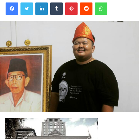
Facebook
Twitter
LinkedIn
Tumblr
Pinterest
Reddit
WhatsApp