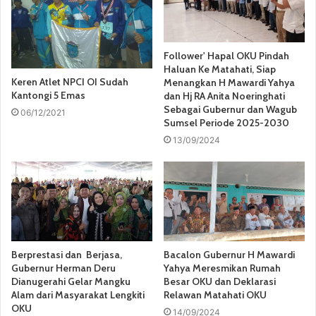
Follower' Hapal OKU Pindah
Haluan Ke Matahati, Siap
Keren Atlet NPCI OI Sudah
Menangkan H Mawardi Yahya
Kantongi 5 Emas
dan Hj RA Anita Noeringhati
Sebagai Gubernur dan Wagub
06/12/2021
Sumsel Periode 2025-2030
13/09/2024
Berprestasi dan Berjasa,
Bacalon Gubernur H Mawardi
Gubernur Herman Deru
Yahya Meresmikan Rumah
Dianugerahi Gelar Mangku
Besar OKU dan Deklarasi
Alam dari Masyarakat Lengkiti
Relawan Matahati OKU
OKU
14/09/2024