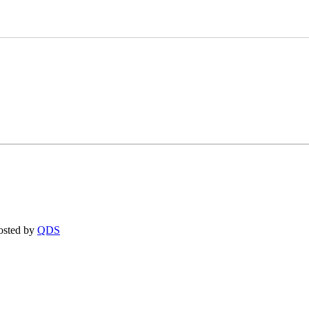
osted by
QDS