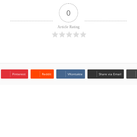
0
Article Rating
Pinterest
Reddit
VKontakte
Share via Email