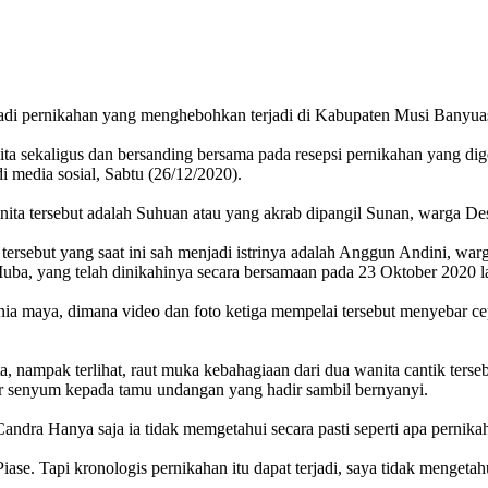
erjadi pernikahan yang menghebohkan terjadi di Kabupaten Musi Banyua
a sekaligus dan bersanding bersama pada resepsi pernikahan yang di
media sosial, Sabtu (26/12/2020).
nita tersebut adalah Suhuan atau yang akrab dipangil Sunan, warga D
ersebut yang saat ini sah menjadi istrinya adalah Anggun Andini, wa
a, yang telah dinikahinya secara bersamaan pada 23 Oktober 2020 l
nia maya, dimana video dan foto ketiga mempelai tersebut menyebar cep
ampak terlihat, raut muka kebahagiaan dari dua wanita cantik terseb
r senyum kepada tamu undangan yang hadir sambil bernyanyi.
ra Hanya saja ia tidak memgetahui secara pasti seperti apa pernikahan
ase. Tapi kronologis pernikahan itu dapat terjadi, saya tidak mengetahu