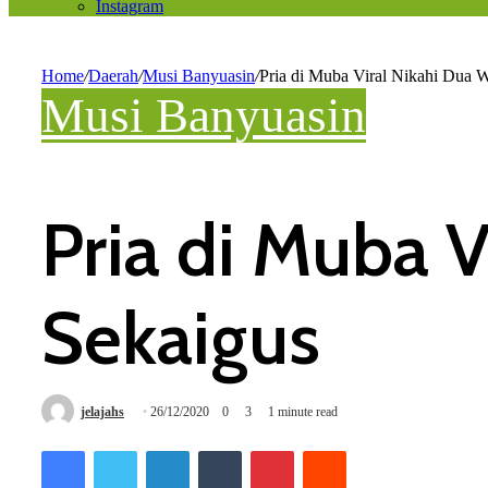
Instagram
Home
/
Daerah
/
Musi Banyuasin
/
Pria di Muba Viral Nikahi Dua W
Musi Banyuasin
Pria di Muba V
Sekaigus
jelajahs
26/12/2020
0
3
1 minute read