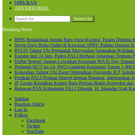
HIBURAN
ADVERTORIAL
Search for
Breaking News
BPJS Berlakukan Aturan Baru Surat Kontrol, Pasien Diminta K
Seven Days Buka Outlet di Kawasan SPBU Palimo Dengan Ko
RSUD Talang Ubi Permudah Masyarakat Sampaikan Keluhan 
Kurang dari 24 Jam, Polres PALI Berhasil Amankan Terduga P
Daftar Segera! Jangan Lewatkan Keseruan MAXi Day Sumsel
Peringati HUT ke-14, IWO Gandeng Korporasi Tanam 1.400
Kelurahan Talang Ubi Barat Optimalkan Posyandu ILP, Salur
Pemkab PALI Perkuat Sinergi dengan Bapanas, Integrasikan Sa
JF Group Resmikan Kantor Baru,Perluas Bisnis Konveksi dan
Relawan PAN Kabupaten PALI Dilantik, H. Iskandar Ajak Kad
Sidebar
Random Article
Log In
Follow
Facebook
Twitter
YouTube