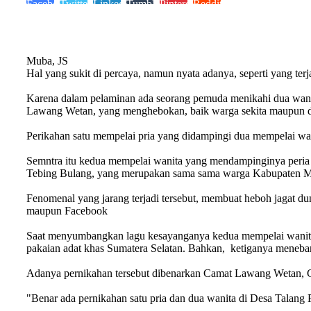
Facebook
Twitter
LinkedIn
Tumblr
Pinterest
Reddit
Muba, JS
Hal yang sukit di percaya, namun nyata adanya, seperti yang t
Karena dalam pelaminan ada seorang pemuda menikahi dua wanit
Lawang Wetan, yang menghebokan, baik warga sekita maupun di 
Perikahan satu mempelai pria yang didampingi dua mempelai wa
Semntra itu kedua mempelai wanita yang mendampinginya peria t
Tebing Bulang, yang merupakan sama sama warga Kabupaten Mub
Fenomenal yang jarang terjadi tersebut, membuat heboh jagat du
maupun Facebook
Saat menyumbangkan lagu kesayanganya kedua mempelai wanita, n
pakaian adat khas Sumatera Selatan. Bahkan, ketiganya meneba
Adanya pernikahan tersebut dibenarkan Camat Lawang Wetan, Cand
"Benar ada pernikahan satu pria dan dua wanita di Desa Talang Pi