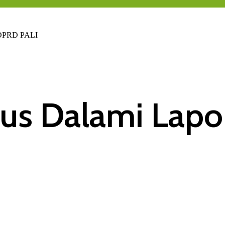
a DPRD PALI
erus Dalami Lap