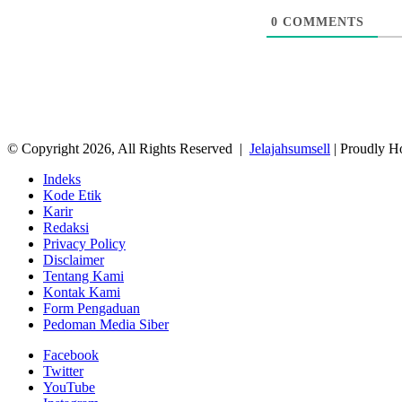
0
COMMENTS
© Copyright 2026, All Rights Reserved |
Jelajahsumsell
| Proudly H
Indeks
Kode Etik
Karir
Redaksi
Privacy Policy
Disclaimer
Tentang Kami
Kontak Kami
Form Pengaduan
Pedoman Media Siber
Facebook
Twitter
YouTube