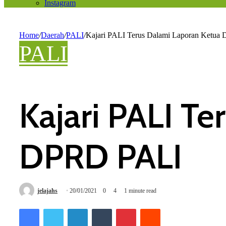
Instagram
Home
/
Daerah
/
PALI
/
Kajari PALI Terus Dalami Laporan Ketu
PALI
Kajari PALI T
DPRD PALI
jelajahs
20/01/2021
0
4
1 minute read