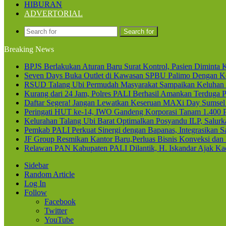
HIBURAN
ADVERTORIAL
Search for
Breaking News
BPJS Berlakukan Aturan Baru Surat Kontrol, Pasien Diminta K
Seven Days Buka Outlet di Kawasan SPBU Palimo Dengan Ko
RSUD Talang Ubi Permudah Masyarakat Sampaikan Keluhan 
Kurang dari 24 Jam, Polres PALI Berhasil Amankan Terduga P
Daftar Segera! Jangan Lewatkan Keseruan MAXi Day Sumsel
Peringati HUT ke-14, IWO Gandeng Korporasi Tanam 1.400
Kelurahan Talang Ubi Barat Optimalkan Posyandu ILP, Salur
Pemkab PALI Perkuat Sinergi dengan Bapanas, Integrasikan Sa
JF Group Resmikan Kantor Baru,Perluas Bisnis Konveksi dan
Relawan PAN Kabupaten PALI Dilantik, H. Iskandar Ajak Kad
Sidebar
Random Article
Log In
Follow
Facebook
Twitter
YouTube