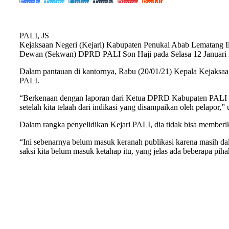
Facebook
Twitter
LinkedIn
Tumblr
Pinterest
Reddit
PALI, JS
Kejaksaan Negeri (Kejari) Kabupaten Penukal Abab Lematang Il
Dewan (Sekwan) DPRD PALI Son Haji pada Selasa 12 Januari 
Dalam pantauan di kantornya, Rabu (20/01/21) Kepala Kejaksaan
PALI.
“Berkenaan dengan laporan dari Ketua DPRD Kabupaten PALI bebe
setelah kita telaah dari indikasi yang disampaikan oleh pelapor,
Dalam rangka penyelidikan Kejari PALI, dia tidak bisa memberi
“Ini sebenarnya belum masuk keranah publikasi karena masih dalam
saksi kita belum masuk ketahap itu, yang jelas ada beberapa piha