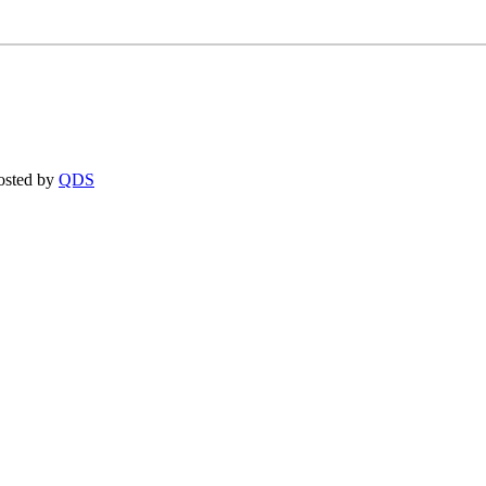
osted by
QDS