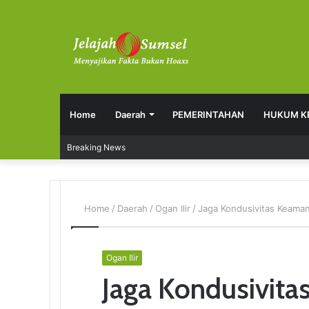
Home
Daerah
PEMERINTAHAN
HUKUM K
Breaking News
Home
/
Daerah
/
Ogan Ilir
/
Jaga Kondusivitas Keaman
Ogan Ilir
Jaga Kondusivita