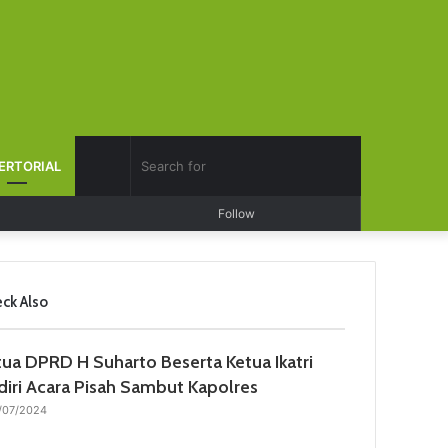
Search
ERTORIAL
Log
Random
Sidebar
Follow
for
In
Article
ck Also
tua DPRD H Suharto Beserta Ketua Ikatri
diri Acara Pisah Sambut Kapolres
/07/2024