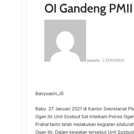
OI Gandeng PMII
jelajahs
27/01/2021
F
T
L
T
P
R
W
a
w
i
u
i
e
h
c
i
n
m
n
d
a
e
t
k
b
t
d
t
Banyuasin,JS
b
t
e
l
e
i
s
o
e
d
r
r
t
A
Rabu 27 Januari 2021 di Kantor Sekretariat PM
o
r
I
e
p
Ogan Ilir Unit Sosbud Sat Intelkam Polres Ogan
k
n
s
p
t
Prahartanto telah melakukan kegiatan silatur
Ogan Ilir. Dalam kegiatan tersebut Unit Sosbu