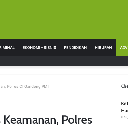
RIMINAL
EKONOMI - BISNIS
PENDIDIKAN
HIBURAN
ADV
Che
an, Polres OI Gandeng PMII
C
l
Ke
o
s
Ha
s Keamanan, Polres
e
18