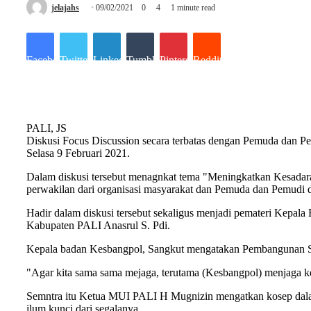
jelajahs
09/02/2021
0
4
1 minute read
Facebook
Twitter
LinkedIn
Tumblr
Pinterest
Reddit
PALI, JS
Diskusi Focus Discussion secara terbatas dengan Pemuda dan P
Selasa 9 Februari 2021.
Dalam diskusi tersebut menagnkat tema "Meningkatkan Kesada
perwakilan dari organisasi masyarakat dan Pemuda dan Pemudi 
Hadir dalam diskusi tersebut sekaligus menjadi pemateri Ke
Kabupaten PALI Anasrul S. Pdi.
Kepala badan Kesbangpol, Sangkut mengatakan Pembangunan Spri
"Agar kita sama sama mejaga, terutama (Kesbangpol) menjaga k
Semntra itu Ketua MUI PALI H Mugnizin mengatkan kosep dalam 
ilum kunci dari segalanya.