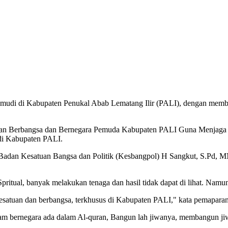
emudi di Kabupaten Penukal Abab Lematang Ilir (PALI), dengan membe
ran Berbangsa dan Bernegara Pemuda Kabupaten PALI Guna Menjaga S
di Kabupaten PALI.
pala Badan Kesatuan Bangsa dan Politik (Kesbangpol) H Sangkut, S.
tual, banyak melakukan tenaga dan hasil tidak dapat di lihat. Namun
esatuan dan berbangsa, terkhusus di Kabupaten PALI," kata pemaparan
bernegara ada dalam Al-quran, Bangun lah jiwanya, membangun jiwa 