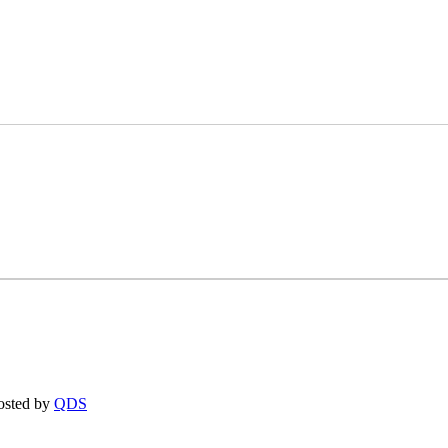
osted by
QDS