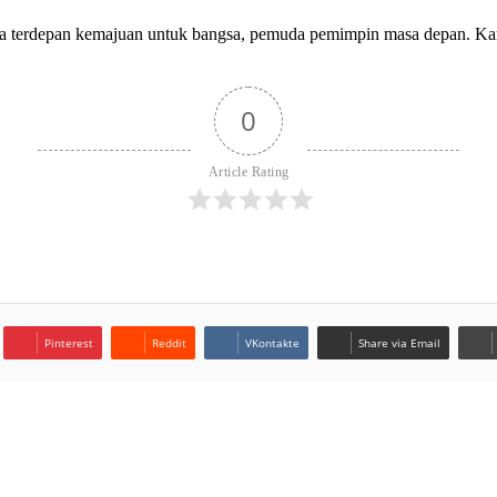
terdepan kemajuan untuk bangsa, pemuda pemimpin masa depan. Kam
0
Article Rating
Pinterest
Reddit
VKontakte
Share via Email