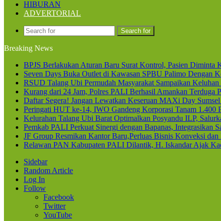
HIBURAN
ADVERTORIAL
Search for
Breaking News
BPJS Berlakukan Aturan Baru Surat Kontrol, Pasien Diminta K
Seven Days Buka Outlet di Kawasan SPBU Palimo Dengan Ko
RSUD Talang Ubi Permudah Masyarakat Sampaikan Keluhan 
Kurang dari 24 Jam, Polres PALI Berhasil Amankan Terduga P
Daftar Segera! Jangan Lewatkan Keseruan MAXi Day Sumsel
Peringati HUT ke-14, IWO Gandeng Korporasi Tanam 1.400
Kelurahan Talang Ubi Barat Optimalkan Posyandu ILP, Salur
Pemkab PALI Perkuat Sinergi dengan Bapanas, Integrasikan Sa
JF Group Resmikan Kantor Baru,Perluas Bisnis Konveksi dan
Relawan PAN Kabupaten PALI Dilantik, H. Iskandar Ajak Kad
Sidebar
Random Article
Log In
Follow
Facebook
Twitter
YouTube