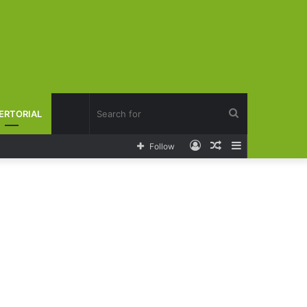
Search
ERTORIAL
Log
Random
Sidebar
Follow
for
In
Article