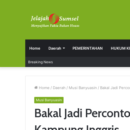
Home
Daerah
PEMERINTAHAN
HUKUM K
Breaking News
Home
/
Daerah
/
Musi Banyuasin
/
Bakal Jadi Perc
Musi Banyuasin
Bakal Jadi Percon
Kampung Inggris