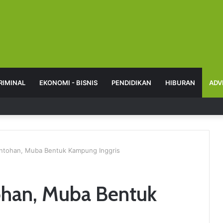
RIMINAL
EKONOMI - BISNIS
PENDIDIKAN
HIBURAN
ADV
ontohan, Muba Bentuk Kampung Inggris
tohan, Muba Bentuk