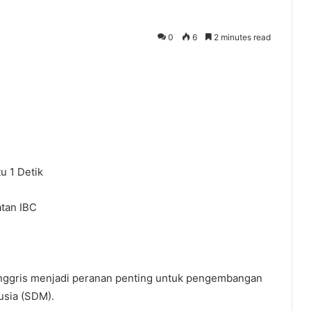
0
6
2 minutes read
tu 1 Detik
tan IBC
nggris menjadi peranan penting untuk pengembangan
usia (SDM).