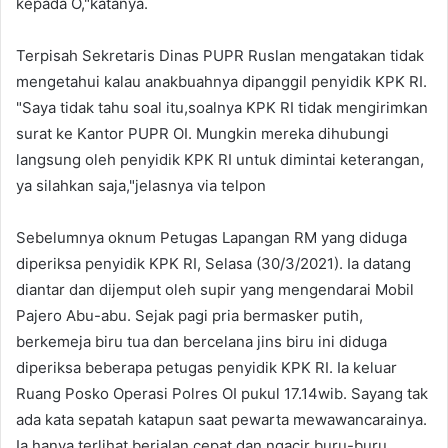
kepada O,"katanya.
Terpisah Sekretaris Dinas PUPR Ruslan mengatakan tidak
mengetahui kalau anakbuahnya dipanggil penyidik KPK RI.
"Saya tidak tahu soal itu,soalnya KPK RI tidak mengirimkan
surat ke Kantor PUPR OI. Mungkin mereka dihubungi
langsung oleh penyidik KPK RI untuk dimintai keterangan,
ya silahkan saja,"jelasnya via telpon
Sebelumnya oknum Petugas Lapangan RM yang diduga
diperiksa penyidik KPK RI, Selasa (30/3/2021). Ia datang
diantar dan dijemput oleh supir yang mengendarai Mobil
Pajero Abu-abu. Sejak pagi pria bermasker putih,
berkemeja biru tua dan bercelana jins biru ini diduga
diperiksa beberapa petugas penyidik KPK RI. Ia keluar
Ruang Posko Operasi Polres OI pukul 17.14wib. Sayang tak
ada kata sepatah katapun saat pewarta mewawancarainya.
Ia hanya terlihat berjalan cepat dan ngacir buru-buru