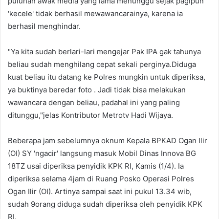
puluhan awak media yang lama menunggu sejak pagipun
'kecele' tidak berhasil mewawancarainya, karena ia
berhasil menghindar.
"Ya kita sudah berlari-lari mengejar Pak IPA gak tahunya
beliau sudah menghilang cepat sekali perginya.Diduga
kuat beliau itu datang ke Polres mungkin untuk diperiksa,
ya buktinya beredar foto . Jadi tidak bisa melakukan
wawancara dengan beliau, padahal ini yang paling
ditunggu,"jelas Kontributor Metrotv Hadi Wijaya.
Beberapa jam sebelumnya oknum Kepala BPKAD Ogan Ilir
(OI) SY 'ngacir' langsung masuk Mobil Dinas Innova BG
18TZ usai diperiksa penyidik KPK RI, Kamis (1/4). Ia
diperiksa selama 4jam di Ruang Posko Operasi Polres
Ogan Ilir (OI). Artinya sampai saat ini pukul 13.34 wib,
sudah 9orang diduga sudah diperiksa oleh penyidik KPK
RI.