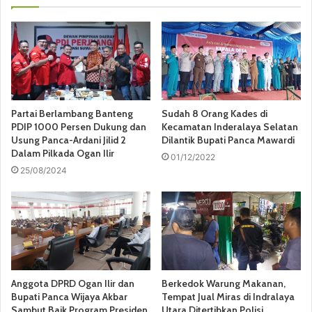
Partai Berlambang Banteng
Sudah 8 Orang Kades di
PDIP 1000 Persen Dukung dan
Kecamatan Inderalaya Selatan
Usung Panca-Ardani Jilid 2
Dilantik Bupati Panca Mawardi
Dalam Pilkada Ogan Ilir
01/12/2022
25/08/2024
Anggota DPRD Ogan Ilir dan
Berkedok Warung Makanan,
Bupati Panca Wijaya Akbar
Tempat Jual Miras di Indralaya
Sambut Baik Program Presiden
Utara Ditertibkan Polisi