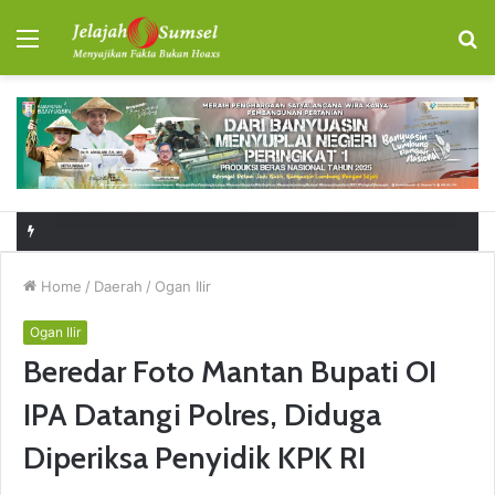
Menu
S
fo
RSUD Talang Ubi Permudah Masyarakat Sampaikan Keluhan Lewat Kanal Pengaduan Resmi
Home
/
Daerah
/
Ogan Ilir
Ogan Ilir
Beredar Foto Mantan Bupati OI
IPA Datangi Polres, Diduga
Diperiksa Penyidik KPK RI