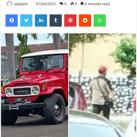
jelajahs
01/04/2021
0
5
4 minutes read
Facebook
Twitter
LinkedIn
Tumblr
Pinterest
Reddit
WhatsApp