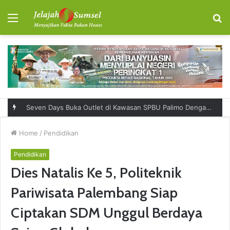
Menu
S
fo
Seven Days Buka Outlet di Kawasan SPBU Palimo Dengan Konsep One Stop Hangout Destination
Home
/
Pendidikan
Pendidikan
Dies Natalis Ke 5, Politeknik
Pariwisata Palembang Siap
Ciptakan SDM Unggul Berdaya