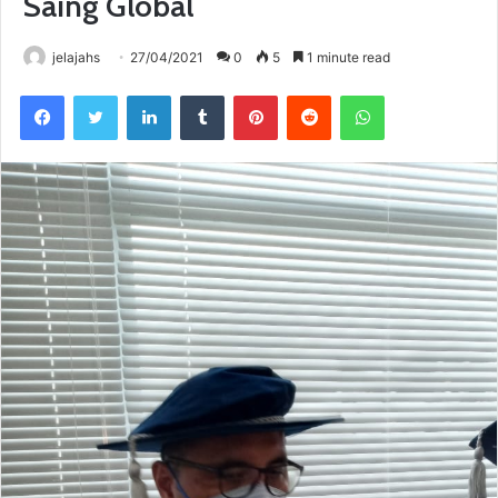
Saing Global
jelajahs
27/04/2021
0
5
1 minute read
Facebook
Twitter
LinkedIn
Tumblr
Pinterest
Reddit
WhatsApp