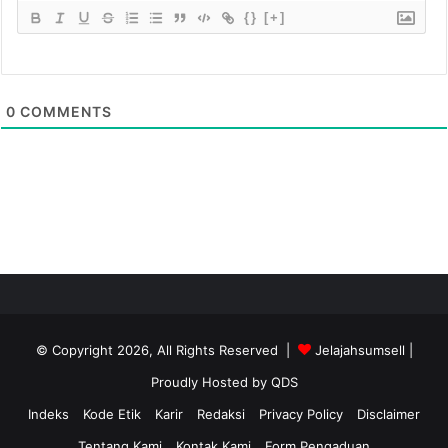
{}
[+]
0
COMMENTS
© Copyright 2026, All Rights Reserved |
Jelajahsumsell
|
Proudly Hosted by
QDS
Indeks
Kode Etik
Karir
Redaksi
Privacy Policy
Disclaimer
Tentang Kami
Kontak Kami
Form Pengaduan