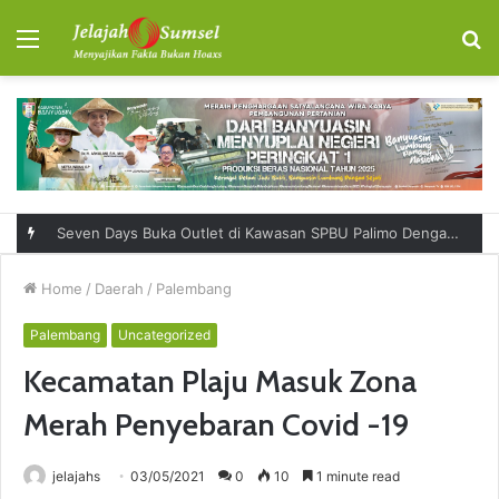
Menu
S
fo
Seven Days Buka Outlet di Kawasan SPBU Palimo Dengan Konsep One Stop Hangout Destination
Home
/
Daerah
/
Palembang
Palembang
Uncategorized
Kecamatan Plaju Masuk Zona
Merah Penyebaran Covid -19
jelajahs
03/05/2021
0
10
1 minute read