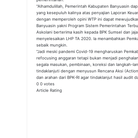
"Alhamdulillah, Pemerintah Kabupaten Banyuasin da
yang kesepuluh kalinya atas penyajian Laporan Keu
dengan memperoleh opini WTP ini dapat mewujudkan 
Banyuasin yakni Program Sistem Pemerintahan Terbu
Askolani berterima kasih kepada BPK Sumsel dan jaj
menyelesaikan LHP TA 2020. Ia menambahkan Pemka
sebaik mungkin.
"Jadi meski pandemi Covid-19 mengharuskan Pemka
refocusing anggaran tetapi bukan menjadi penghal
segala masukan, pembinaan, koreksi dan langkah-lan
tindaklanjuti dengan menyusun Rencana Aksi (Actio
dan arahan dari BPK-RI agar tindaklanjut hasil audit 
0
0
votes
Article Rating