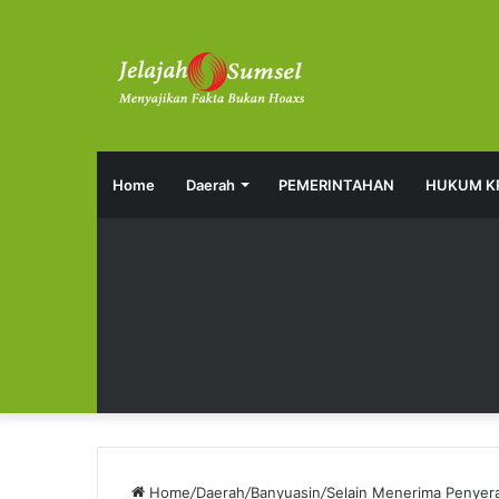
Home
Daerah
PEMERINTAHAN
HUKUM K
Home
/
Daerah
/
Banyuasin
/
Selain Menerima Penyer