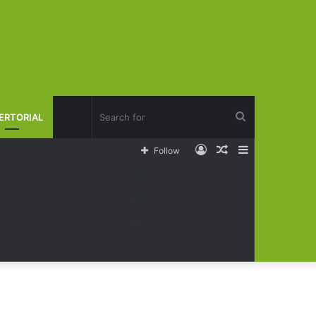
Search
ERTORIAL
Log
Random
Sidebar
Follow
for
In
Article
Facebook
Twitter
YouTube
Instagram