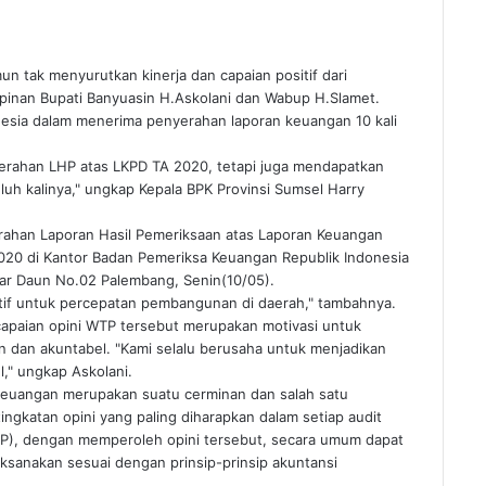
 tak menyurutkan kinerja dan capaian positif dari
inan Bupati Banyuasin H.Askolani dan Wabup H.Slamet.
nesia dalam menerima penyerahan laporan keuangan 10 kali
yerahan LHP atas LKPD TA 2020, tetapi juga mendapatkan
uh kalinya," ungkap Kepala BPK Provinsi Sumsel Harry
rahan Laporan Hasil Pemeriksaan atas Laporan Keuangan
20 di Kantor Badan Pemeriksa Keuangan Republik Indonesia
bar Daun No.02 Palembang, Senin(10/05).
tif untuk percepatan pembangunan di daerah," tambahnya.
capaian opini WTP tersebut merupakan motivasi untuk
 dan akuntabel. "Kami selalu berusaha untuk menjadikan
," ungkap Askolani.
n keuangan merupakan suatu cerminan dan salah satu
tingkatan opini yang paling diharapkan dalam setiap audit
TP), dengan memperoleh opini tersebut, secara umum dapat
ksanakan sesuai dengan prinsip-prinsip akuntansi