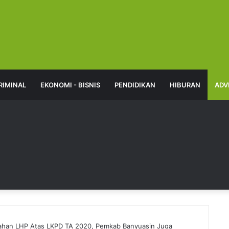
RIMINAL
EKONOMI - BISNIS
PENDIDIKAN
HIBURAN
ADV
ahan LHP Atas LKPD TA 2020, Pemkab Banyuasin Juga