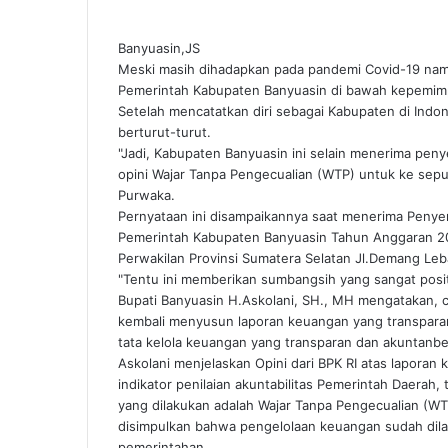
Banyuasin,JS
Meski masih dihadapkan pada pandemi Covid-19 namun
Pemerintah Kabupaten Banyuasin di bawah kepemimp
Setelah mencatatkan diri sebagai Kabupaten di Indo
berturut-turut.
"Jadi, Kabupaten Banyuasin ini selain menerima pen
opini Wajar Tanpa Pengecualian (WTP) untuk ke sepul
Purwaka.
Pernyataan ini disampaikannya saat menerima Penye
Pemerintah Kabupaten Banyuasin Tahun Anggaran 20
Perwakilan Provinsi Sumatera Selatan Jl.Demang Le
"Tentu ini memberikan sumbangsih yang sangat posi
Bupati Banyuasin H.Askolani, SH., MH mengatakan, 
kembali menyusun laporan keuangan yang transparan
tata kelola keuangan yang transparan dan akuntanbel
Askolani menjelaskan Opini dari BPK RI atas lapora
indikator penilaian akuntabilitas Pemerintah Daerah, 
yang dilakukan adalah Wajar Tanpa Pengecualian (W
disimpulkan bahwa pengelolaan keuangan sudah dila
pemerintahan.