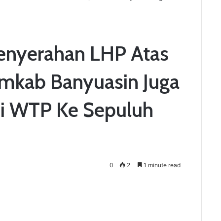
enyerahan LHP Atas
mkab Banyuasin Juga
i WTP Ke Sepuluh
0
2
1 minute read