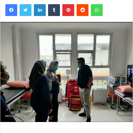
Facebook
Twitter
LinkedIn
Tumblr
Pinterest
Reddit
WhatsApp