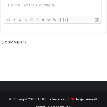
{}
[+]
0
COMMENTS
© Copyright 2026, All Rights Reserved |
Jelajahsumsell
|
Proudly Hosted by
QDS