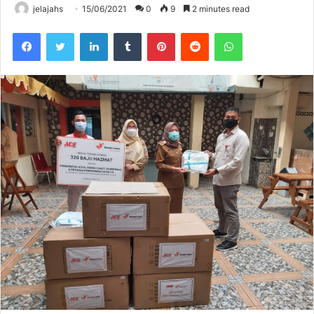
jelajahs
15/06/2021
0
9
2 minutes read
Facebook
Twitter
LinkedIn
Tumblr
Pinterest
Reddit
WhatsApp