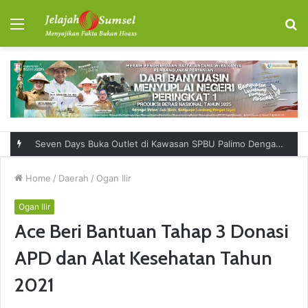
Menu
S
fo
Seven Days Buka Outlet di Kawasan SPBU Palimo Dengan Konsep One Stop Hangout Destination
Home
/
Daerah
/
Ogan Ilir
Ogan Ilir
Ace Beri Bantuan Tahap 3 Donasi
APD dan Alat Kesehatan Tahun
2021