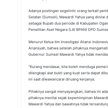
k
n
s
p
t
Adanya postingan segelintir orang terkait pe
Selatan (Sumsel), Mawardi Yahya yang dinilai
sebagai Bupati dua periode di Kabupaten Ogan
Penelitian Aset Negara (LAI BPAN) DPD Sumsel
Menurut Ketua tim Investigasi Aliansi Indones
Ariansyah, bahwa setelah pihaknya mengamati
Gubernur Sumsel Mawardi Yahya tidak mendas
"Kurang mendasar, kita boleh menduga pemerin
dilengkapi alat bukti yang kuat serta dapat di
ini saat diwawancarai diruang kerjanya.
Pihaknya sangat menyayangkan, bahwa ini adala
pihaknya menilai sejak kepemimpinan Mawardi
Mawardi Yahya dan bawahnya tidak tersandung