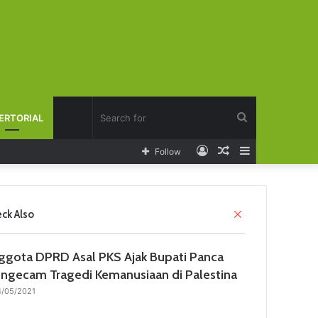
Search
ERTORIAL
Log
Random
Sidebar
Follow
for
In
Article
C
ck Also
l
o
ggota DPRD Asal PKS Ajak Bupati Panca
s
e
ngecam Tragedi Kemanusiaan di Palestina
4/05/2021