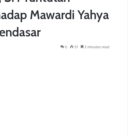
adap Mawardi Yahya
endasar
0
51
2 minutes read