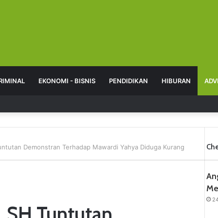
RIMINAL
EKONOMI - BISNIS
PENDIDIKAN
HIBURAN
ADV
Che
Tuntutan Demonstran Terhadap Mawardi Yahya Diduga Kurang
An
Me
2
, SH Tuntutan