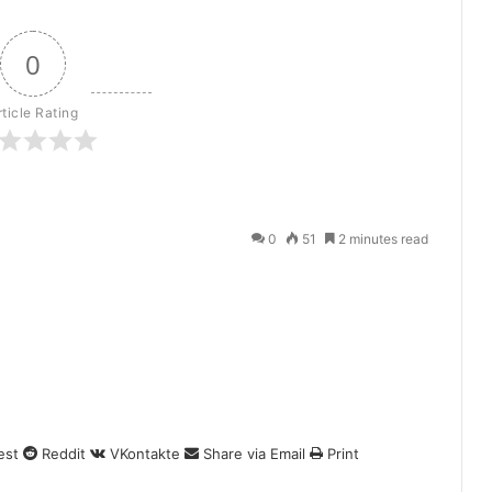
0
rticle Rating
0
51
2 minutes read
est
Reddit
VKontakte
Share via Email
Print