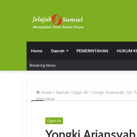
Home
Daerah
PEMERINTAHAN
HUKUM K
Breaking News
Home
/
Daerah
/
Ogan Ilir
/
Yongki Ariansyah, SH 
Mendasar
Ogan Ilir
Yongki Ariansyah