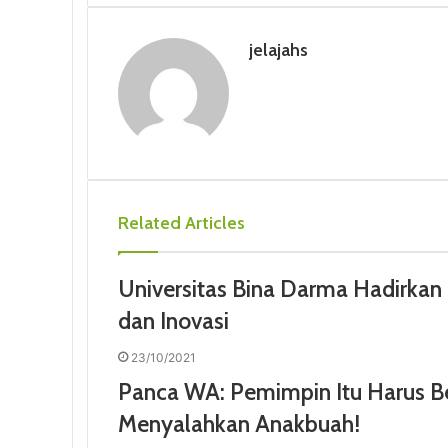
b
t
e
l
e
i
s
o
e
d
r
r
t
A
jelajahs
o
r
I
e
p
k
n
s
p
t
Related Articles
Universitas Bina Darma Hadirkan 
dan Inovasi
23/10/2021
Panca WA: Pemimpin Itu Harus B
Menyalahkan Anakbuah!