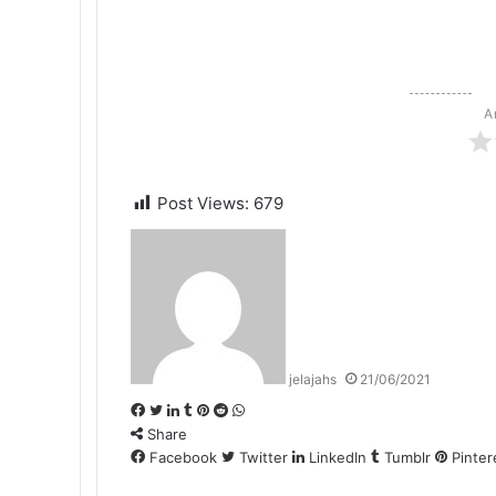
A
Post Views:
679
jelajahs
21/06/2021
F
T
L
T
P
R
W
Share
a
w
i
u
i
e
h
c
Facebook
i
n
m
n
d
Twitter
a
LinkedIn
Tumblr
Pinter
e
t
k
b
t
d
t