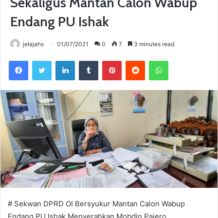
Sekaligus Mantan Calon Wabup
Endang PU Ishak
jelajahs
01/07/2021
0
7
3 minutes read
Facebook
Twitter
LinkedIn
Tumblr
Pinterest
Reddit
WhatsApp
# Sekwan DPRD OI Bersyukur Mantan Calon Wabup
Endang PU Ishak Menyerahkan Mobdin Pajero