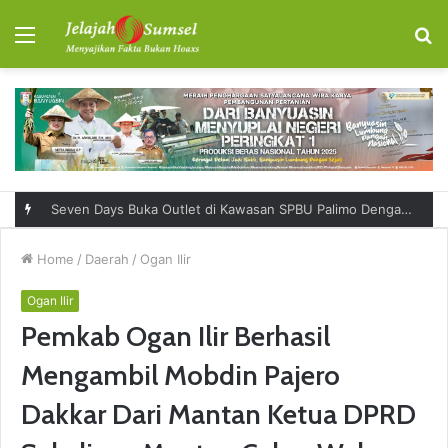
Menu
S
fo
Seven Days Buka Outlet di Kawasan SPBU Palimo Dengan Konsep One Stop Hangout Destination
Home
/
Daerah
/
Ogan Ilir
Ogan Ilir
Pemkab Ogan Ilir Berhasil
Mengambil Mobdin Pajero
Dakkar Dari Mantan Ketua DPRD