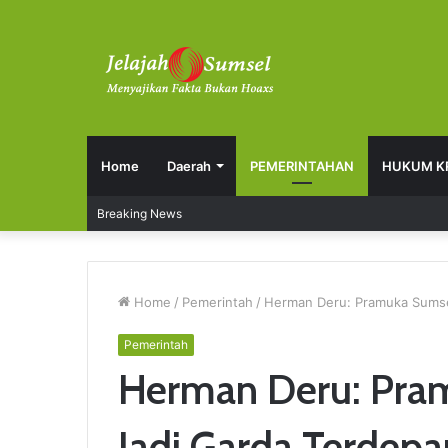
Home
Daerah
PEMERINTAHAN
HUKUM K
Breaking News
Home
/
Pemerintah
/
Herman Deru: Pramuka Sumse
Pemerintah
Herman Deru: Pra
Jadi Garda Terde