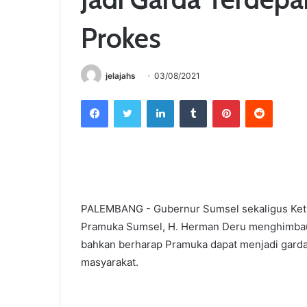
Prokes
jelajahs
03/08/2021
Facebook
Twitter
LinkedIn
Tumblr
Pinterest
Reddit
PALEMBANG - Gubernur Sumsel sekaligus Ket
Pramuka Sumsel, H. Herman Deru menghimbau a
bahkan berharap Pramuka dapat menjadi gard
masyarakat.