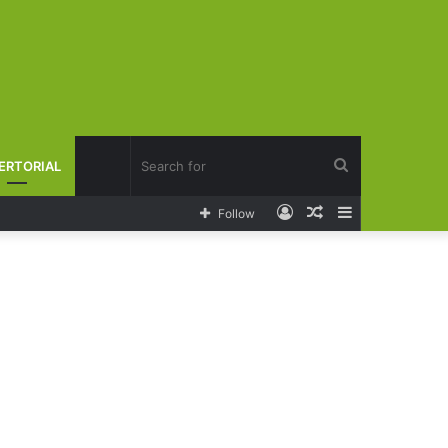
Search
ERTORIAL
Log
Random
Sidebar
Follow
for
In
Article