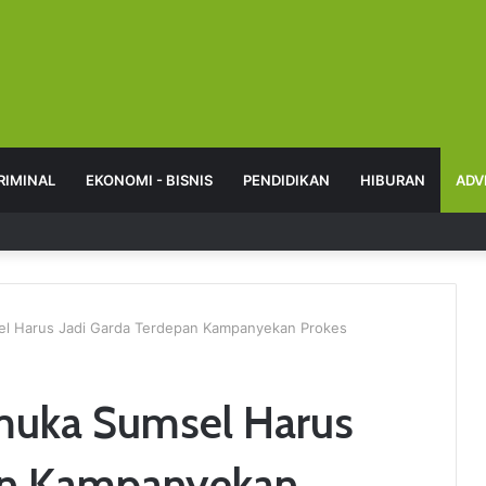
RIMINAL
EKONOMI - BISNIS
PENDIDIKAN
HIBURAN
ADV
l Harus Jadi Garda Terdepan Kampanyekan Prokes
muka Sumsel Harus
pan Kampanyekan