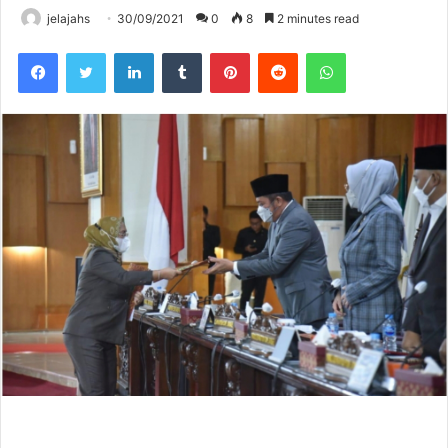
jelajahs
30/09/2021
0
8
2 minutes read
Facebook
Twitter
LinkedIn
Tumblr
Pinterest
Reddit
WhatsApp