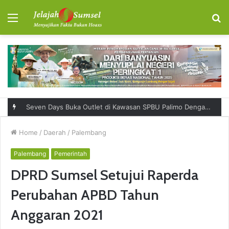
Menu
S
fo
RSUD Talang Ubi Permudah Masyarakat Sampaikan Keluhan Lewat Kanal Pengaduan Resmi
Home
/
Daerah
/
Palembang
Palembang
Pemerintah
DPRD Sumsel Setujui Raperda
Perubahan APBD Tahun
Anggaran 2021