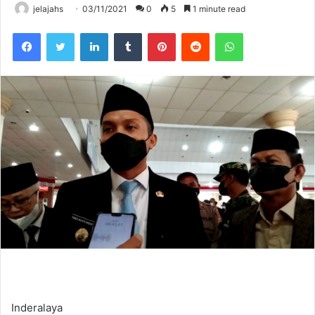
jelajahs
03/11/2021
0
5
1 minute read
Facebook
Twitter
LinkedIn
Tumblr
Pinterest
Reddit
WhatsApp
Inderalaya