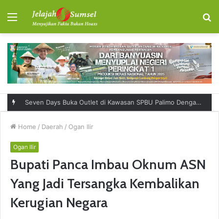
Menu
S
fo
Seven Days Buka Outlet di Kawasan SPBU Palimo Dengan Konsep One Stop Hangout Destination
Home
/
Daerah
/
Ogan Ilir
Ogan Ilir
Bupati Panca Imbau Oknum ASN
Yang Jadi Tersangka Kembalikan
Kerugian Negara