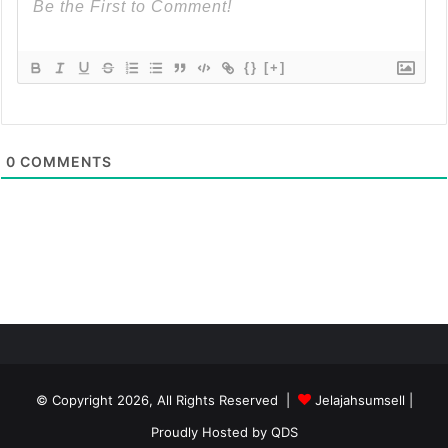
{}
[+]
0
COMMENTS
© Copyright 2026, All Rights Reserved |
Jelajahsumsell
|
Proudly Hosted by
QDS