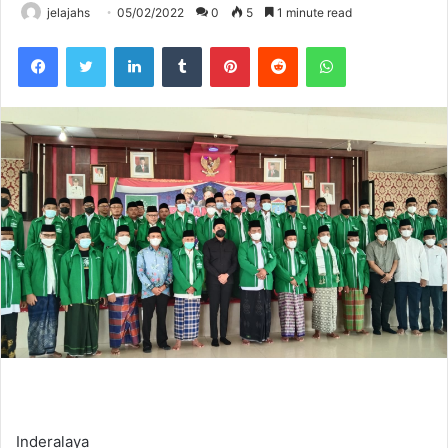
jelajahs
05/02/2022
0
5
1 minute read
Facebook
Twitter
LinkedIn
Tumblr
Pinterest
Reddit
WhatsApp
Inderalaya