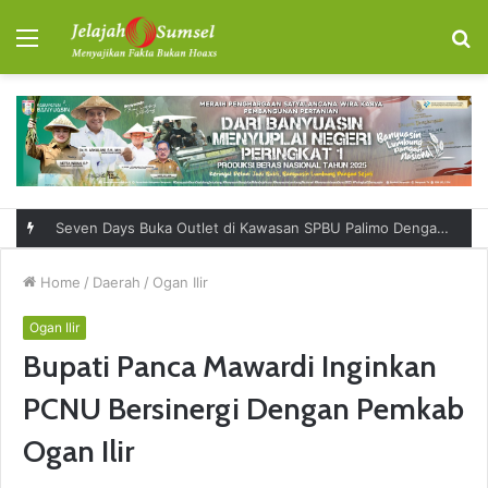
Menu
S
fo
Seven Days Buka Outlet di Kawasan SPBU Palimo Dengan Konsep One Stop Hangout Destination
Home
/
Daerah
/
Ogan Ilir
Ogan Ilir
Bupati Panca Mawardi Inginkan
PCNU Bersinergi Dengan Pemkab
Ogan Ilir