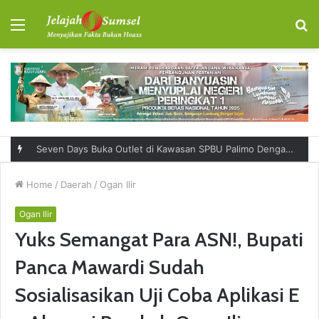
Menu
S
fo
Seven Days Buka Outlet di Kawasan SPBU Palimo Dengan Konsep One Stop Hangout Destination
Home
/
Daerah
/
Ogan Ilir
Ogan Ilir
Yuks Semangat Para ASN!, Bupati
Panca Mawardi Sudah
Sosialisasikan Uji Coba Aplikasi E