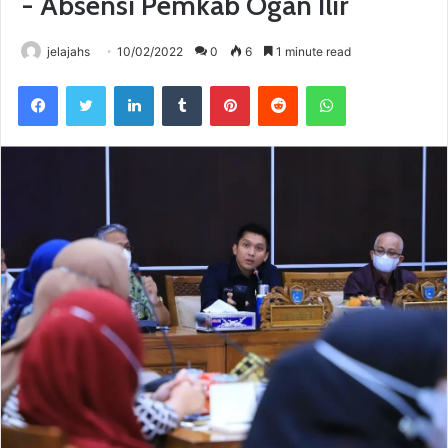
- Absensi Pemkab Ogan Ilir
jelajahs
10/02/2022
0
6
1 minute read
Facebook
Twitter
LinkedIn
Tumblr
Pinterest
Reddit
WhatsApp