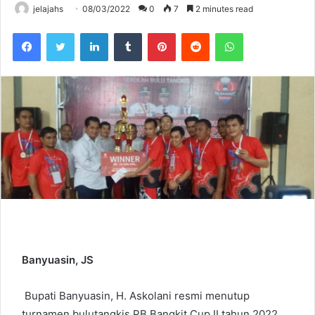
jelajahs
08/03/2022
0
7
2 minutes read
Facebook
Twitter
LinkedIn
Tumblr
Pinterest
Reddit
WhatsApp
Banyuasin, JS
Bupati Banyuasin, H. Askolani resmi menutup
turnamen bulutangkis PB Bangkit Cup II tahun 2022,