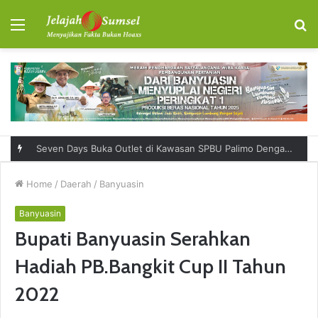
Menu
S
fo
Seven Days Buka Outlet di Kawasan SPBU Palimo Dengan Konsep One Stop Hangout Destination
Home
/
Daerah
/
Banyuasin
Banyuasin
Bupati Banyuasin Serahkan
Hadiah PB.Bangkit Cup II Tahun
2022