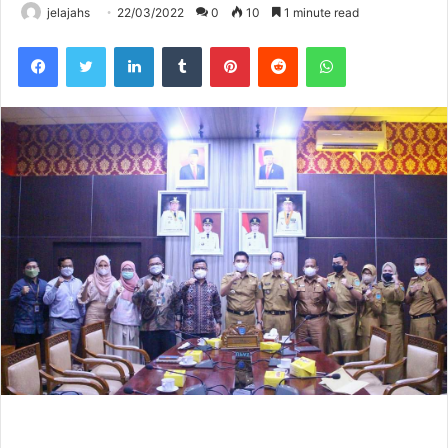
jelajahs
22/03/2022
0
10
1 minute read
Facebook
Twitter
LinkedIn
Tumblr
Pinterest
Reddit
WhatsApp