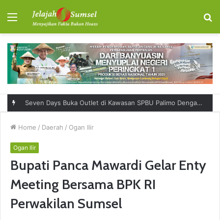
Menu
S
fo
Seven Days Buka Outlet di Kawasan SPBU Palimo Dengan Konsep One Stop Hangout Destination
Home
/
Daerah
/
Ogan Ilir
Ogan Ilir
Bupati Panca Mawardi Gelar Enty
Meeting Bersama BPK RI
Perwakilan Sumsel