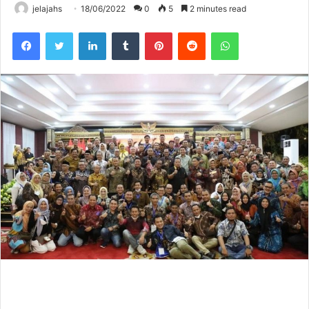
jelajahs
18/06/2022
0
5
2 minutes read
Facebook
Twitter
LinkedIn
Tumblr
Pinterest
Reddit
WhatsApp