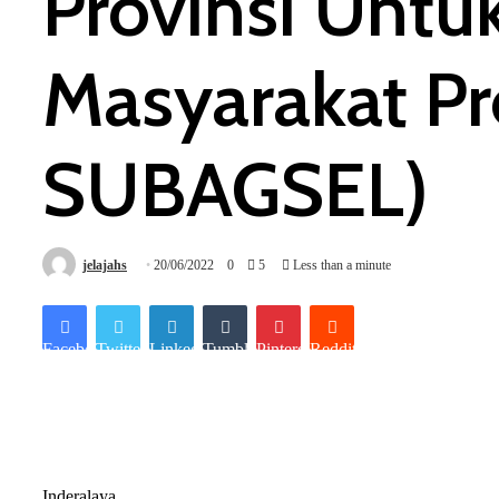
Provinsi Untu
Masyarakat P
SUBAGSEL)
jelajahs
20/06/2022
0
5
Less than a minute
Facebook
Twitter
LinkedIn
Tumblr
Pinterest
Reddit
Inderalaya