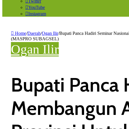
Twitter
YouTube
Instagram
Home
/
Daerah
/
Ogan Ilir
/
Bupati Panca Hadiri Seminar Nasiona
(MASPRO SUBAGSEL)
Ogan Ilir
Bupati Panca H
Membangun Ag