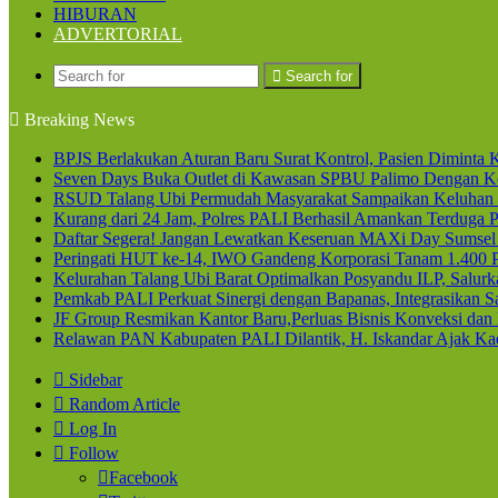
HIBURAN
ADVERTORIAL
Search for
Breaking News
BPJS Berlakukan Aturan Baru Surat Kontrol, Pasien Diminta K
Seven Days Buka Outlet di Kawasan SPBU Palimo Dengan Ko
RSUD Talang Ubi Permudah Masyarakat Sampaikan Keluhan 
Kurang dari 24 Jam, Polres PALI Berhasil Amankan Terduga P
Daftar Segera! Jangan Lewatkan Keseruan MAXi Day Sumsel
Peringati HUT ke-14, IWO Gandeng Korporasi Tanam 1.400
Kelurahan Talang Ubi Barat Optimalkan Posyandu ILP, Salur
Pemkab PALI Perkuat Sinergi dengan Bapanas, Integrasikan Sa
JF Group Resmikan Kantor Baru,Perluas Bisnis Konveksi dan
Relawan PAN Kabupaten PALI Dilantik, H. Iskandar Ajak Kad
Sidebar
Random Article
Log In
Follow
Facebook