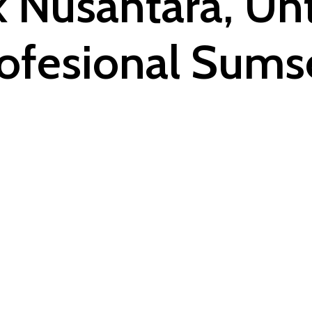
k Nusantara, Un
rofesional Sum