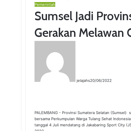
Pemerintah
Sumsel Jadi Provi
Gerakan Melawan 
jelajahs
20/06/2022
F
T
L
T
P
R
W
a
w
i
u
i
e
h
c
i
n
m
n
d
a
e
t
k
b
t
d
t
b
t
e
l
e
i
s
PALEMBANG - Provinsi Sumatera Selatan (Sumsel) 
o
e
d
r
r
t
A
bersama Perkumpulan Warga Tulang Sehat Indonesia 
o
r
I
e
p
tanggal 4 Juli mendatang di Jakabaring Sport City
k
n
s
p