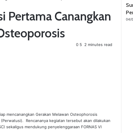
Su
C
l
nsi Pertama Canangkan
Pe
o
04/
s
Osteoporosis
e
0
5
2 minutes read
siap mencanangkan Gerakan Melawan Osteophorosis
(Perwatusi). Rencananya kegiatan tersebut akan dilakukan
 (JSC) sekaligus mendukung penyelenggaraan FORNAS VI