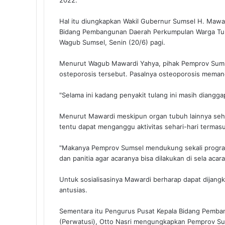
2022.
t
Hal itu diungkapkan Wakil Gubernur Sumsel H. Mawa
Bidang Pembangunan Daerah Perkumpulan Warga Tulan
Wagub Sumsel, Senin (20/6) pagi.
Menurut Wagub Mawardi Yahya, pihak Pemprov Sum
osteporosis tersebut. Pasalnya osteoporosis meman
"Selama ini kadang penyakit tulang ini masih diangg
Menurut Mawardi meskipun organ tubuh lainnya seha
tentu dapat menganggu aktivitas sehari-hari termas
"Makanya Pemprov Sumsel mendukung sekali program i
dan panitia agar acaranya bisa dilakukan di sela acar
Untuk sosialisasinya Mawardi berharap dapat dijan
antusias.
Sementara itu Pengurus Pusat Kepala Bidang Pemba
(Perwatusi), Otto Nasri mengungkapkan Pemprov S