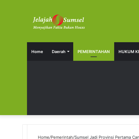
Home
Daerah
PEMERINTAHAN
HUKUM K
Home
/
Pemerintah
/
Sumsel Jadi Provinsi Pertama C