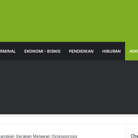
RIMINAL
EKONOMI - BISNIS
PENDIDIKAN
HIBURAN
ADV
Che
anangkan Gerakan Melawan Osteoporosis