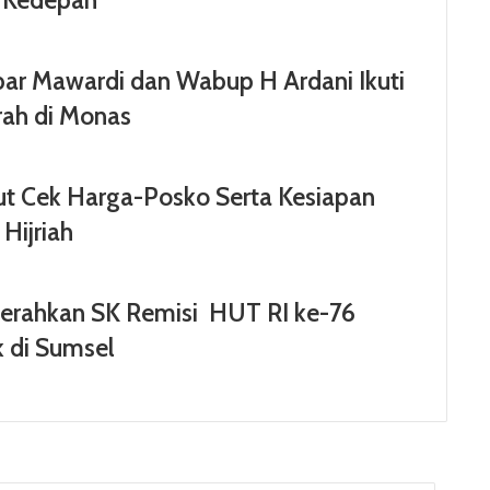
a Kedepan
bar Mawardi dan Wabup H Ardani Ikuti
rah di Monas
ut Cek Harga-Posko Serta Kesiapan
 Hijriah
Serahkan SK Remisi HUT RI ke-76
k di Sumsel