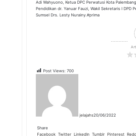
Adi Wahyuono, Ketua DPC Perwatusi Kota Palembang, d
Pendidikan dr. Yanuar Fauzi, Wakil Sekretaris I DPD 
Sumsel Drs. Lesty Nurainy.#prima
Ar
Post Views:
700
jelajahs
20/06/2022
F
T
L
T
P
R
W
a
Share
w
i
u
i
e
h
c
Facebook
i
n
m
n
d
a
Twitter
LinkedIn
Tumblr
Pinterest
Redd