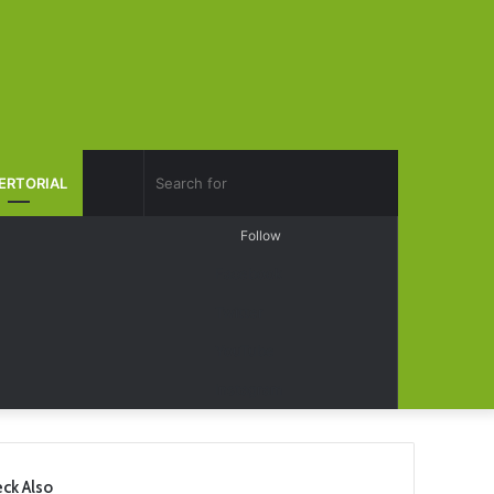
Search
ERTORIAL
Log
Random
Sidebar
Follow
for
In
Article
Facebook
Twitter
YouTube
Instagram
ck Also