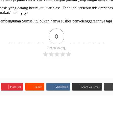
sia yang datang kesini, itu luar biasa. Tentu hal tersebut tidak terlepas
arakat," terangnya
bangunan Sumsel itu bukan hanya suskes penyelenggaraannya tapi jug
0
Article Rating
Pinterest
Reddit
VKontakte
Share via Email