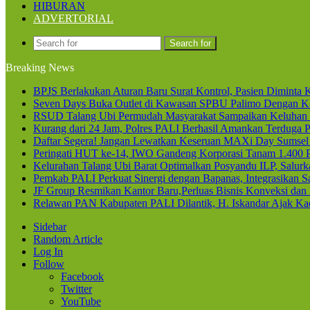
HIBURAN
ADVERTORIAL
Search for
Breaking News
BPJS Berlakukan Aturan Baru Surat Kontrol, Pasien Diminta K
Seven Days Buka Outlet di Kawasan SPBU Palimo Dengan Ko
RSUD Talang Ubi Permudah Masyarakat Sampaikan Keluhan 
Kurang dari 24 Jam, Polres PALI Berhasil Amankan Terduga P
Daftar Segera! Jangan Lewatkan Keseruan MAXi Day Sumsel
Peringati HUT ke-14, IWO Gandeng Korporasi Tanam 1.400
Kelurahan Talang Ubi Barat Optimalkan Posyandu ILP, Salur
Pemkab PALI Perkuat Sinergi dengan Bapanas, Integrasikan Sa
JF Group Resmikan Kantor Baru,Perluas Bisnis Konveksi dan
Relawan PAN Kabupaten PALI Dilantik, H. Iskandar Ajak Kad
Sidebar
Random Article
Log In
Follow
Facebook
Twitter
YouTube