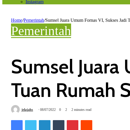
Instagram
Home
/
Pemerintah
/
Sumsel Juara Umum Fornas VI, Sukses Jadi 
Pemerintah
Sumsel Juara 
Tuan Rumah S
jelajahs
08/07/2022
0
2
2 minutes read