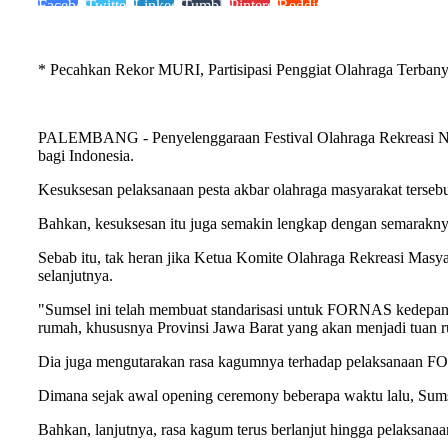
Facebook
Twitter
LinkedIn
Tumblr
Pinterest
Reddit
* Pecahkan Rekor MURI, Partisipasi Penggiat Olahraga Terban
PALEMBANG - Penyelenggaraan Festival Olahraga Rekreasi Nasion
bagi Indonesia.
Kesuksesan pelaksanaan pesta akbar olahraga masyarakat terseb
Bahkan, kesuksesan itu juga semakin lengkap dengan semarakny
Sebab itu, tak heran jika Ketua Komite Olahraga Rekreasi M
selanjutnya.
"Sumsel ini telah membuat standarisasi untuk FORNAS kedepanny
rumah, khususnya Provinsi Jawa Barat yang akan menjadi tuan
Dia juga mengutarakan rasa kagumnya terhadap pelaksanaan 
Dimana sejak awal opening ceremony beberapa waktu lalu, Sums
Bahkan, lanjutnya, rasa kagum terus berlanjut hingga pelaksana