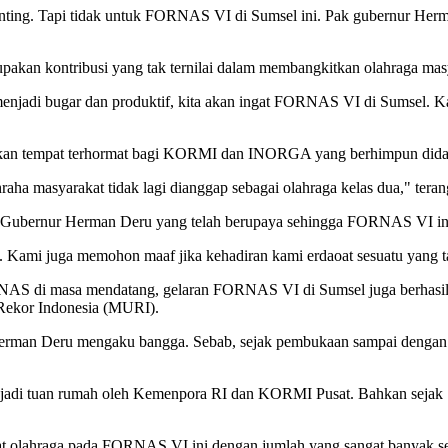
penting. Tapi tidak untuk FORNAS VI di Sumsel ini. Pak gubernur H
an kontribusi yang tak ternilai dalam membangkitkan olahraga mas
menjadi bugar dan produktif, kita akan ingat FORNAS VI di Sumsel. Ka
kan tempat terhormat bagi KORMI dan INORGA yang berhimpun did
raha masyarakat tidak lagi dianggap sebagai olahraga kelas dua," tera
a Gubernur Herman Deru yang telah berupaya sehingga FORNAS VI ini 
Kami juga memohon maaf jika kehadiran kami erdaoat sesuatu yang t
 FORNAS di masa mendatang, gelaran FORNAS VI di Sumsel juga berhas
 Rekor Indonesia (MURI).
rman Deru mengaku bangga. Sebab, sejak pembukaan sampai dengan 
njadi tuan rumah oleh Kemenpora RI dan KORMI Pusat. Bahkan sejak 1
ggiat olahraga pada FORNAS VI ini dengan jumlah yang sangat banyak