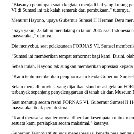
"Biasanya penutupan suatu kegiatan menjadi hal yang kurang 
VI di Sumsel ini tak kalah semarak dari pembukaan," tuturnya.
Menurut Hayono, upaya Gubernur Sumsel H Herman Deru merupak
"Saya yakin, 23 tahun mendatang di tahun 2045 saat Indonesia 
masyarakat," ujarnya.
Dia menyebut, saat pelaksanaan FORNAS VI, Sumsel memberi
"Sumsel ini memberikan tempat terhormat bagi kami. Disini, olah
Sebab itulah, Hayono tak sungkan memberikan apresiasi kepad
"Kami tentu memberikan penghormatan keada Gubernur Sumsel. 
Selain menjadi provinsi yang dijadikan standarisasi gelaran
terbanyak sepanjang penyelenggaraan di tanah air dari Museum
Saat menutup secara resmi FORNAS VI, Gubernur Sumsel H He
masyarakat tidak pernah sirna.
"Kami merasa sangat terhormat diberikan kesempatan untuk me
sesuatu kami persiapkan secara maksimal," katanya.
Gubernur Terinovatif itu juga mengapresiasi kepada para pen