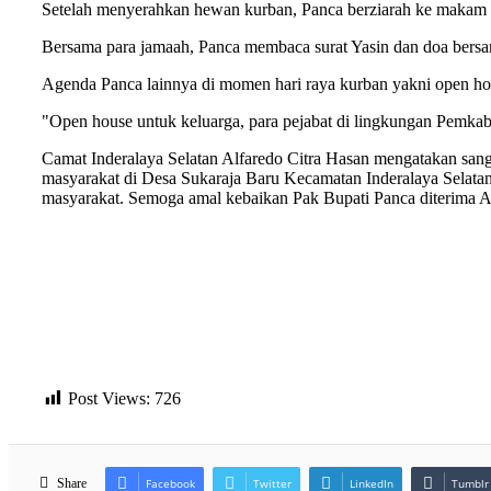
Setelah menyerahkan hewan kurban, Panca berziarah ke makam 
Bersama para jamaah, Panca membaca surat Yasin dan doa bersam
Agenda Panca lainnya di momen hari raya kurban yakni open hou
"Open house untuk keluarga, para pejabat di lingkungan Pemkab
Camat Inderalaya Selatan Alfaredo Citra Hasan mengatakan san
masyarakat di Desa Sukaraja Baru Kecamatan Inderalaya Selata
masyarakat. Semoga amal kebaikan Pak Bupati Panca diterima A
Post Views:
726
Share
Facebook
Twitter
LinkedIn
Tumblr