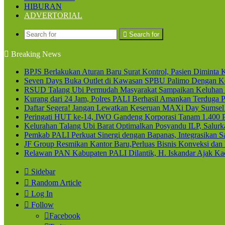
HIBURAN
ADVERTORIAL
Search for
Breaking News
BPJS Berlakukan Aturan Baru Surat Kontrol, Pasien Diminta K
Seven Days Buka Outlet di Kawasan SPBU Palimo Dengan Ko
RSUD Talang Ubi Permudah Masyarakat Sampaikan Keluhan 
Kurang dari 24 Jam, Polres PALI Berhasil Amankan Terduga P
Daftar Segera! Jangan Lewatkan Keseruan MAXi Day Sumsel
Peringati HUT ke-14, IWO Gandeng Korporasi Tanam 1.400
Kelurahan Talang Ubi Barat Optimalkan Posyandu ILP, Salur
Pemkab PALI Perkuat Sinergi dengan Bapanas, Integrasikan Sa
JF Group Resmikan Kantor Baru,Perluas Bisnis Konveksi dan
Relawan PAN Kabupaten PALI Dilantik, H. Iskandar Ajak Kad
Sidebar
Random Article
Log In
Follow
Facebook