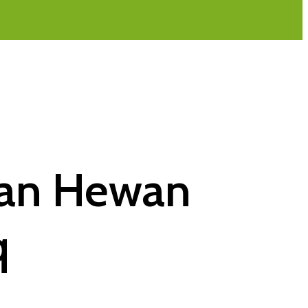
kan Hewan
q