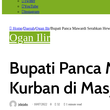
Twitter
YouTube
Instagram
Home
/
Daerah
/
Ogan Ilir
/
Bupati Panca Mawardi Serahkan Hew
Ogan Ilir
Bupati Panca
Kurban di Mas
jelajahs
10/07/2022
0
32
1 minute read