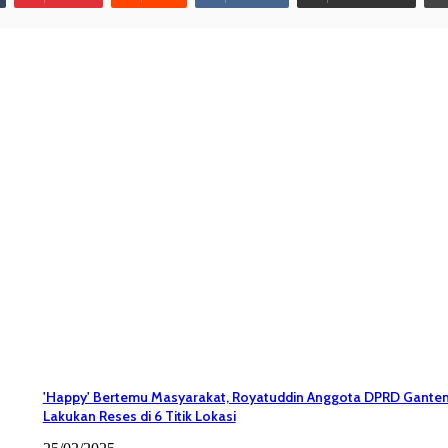
'Happy' Bertemu Masyarakat, Royatuddin Anggota DPRD Gante
Lakukan Reses di 6 Titik Lokasi