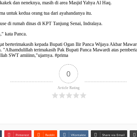
kakek dan neneknya, masih di area Masjid Yahya Al Haq.
a untuk kedua orang tua dari ayahandanya itu.
se di rumah dinas di KPT Tanjung Senai, Indralaya.
," kata Panca.
gat berterimakasih kepada Bupati Ogan Ilir Panca Wijaya Akbar Mawa
n. "Alhamdulillah terimakasih Pak Bupati Panca Mawardi atas pemberi
llah SWT amiiinn,"ujarnya. #prima
0
Article Rating
Pinterest
Reddit
VKontakte
Share via Email