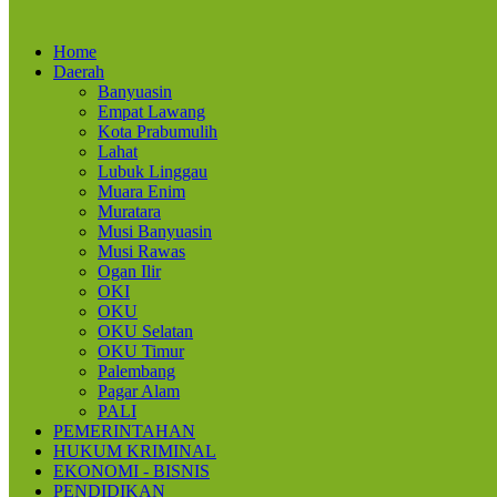
Home
Daerah
Banyuasin
Empat Lawang
Kota Prabumulih
Lahat
Lubuk Linggau
Muara Enim
Muratara
Musi Banyuasin
Musi Rawas
Ogan Ilir
OKI
OKU
OKU Selatan
OKU Timur
Palembang
Pagar Alam
PALI
PEMERINTAHAN
HUKUM KRIMINAL
EKONOMI - BISNIS
PENDIDIKAN