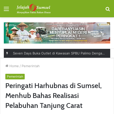
Menu
S
fo
Seven Days Buka Outlet di Kawasan SPBU Palimo Dengan Konsep One Stop Hangout Destination
Home
/
Pemerintah
Pemerintah
Peringati Harhubnas di Sumsel,
Menhub Bahas Realisasi
Pelabuhan Tanjung Carat