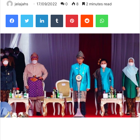
jelajahs
17/09/2022
0
8
2 minutes read
Facebook
Twitter
LinkedIn
Tumblr
Pinterest
Reddit
WhatsApp