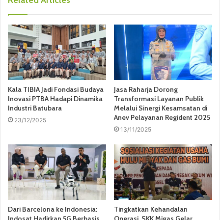
Related Articles
Kala TIBIA Jadi Fondasi Budaya
Jasa Raharja Dorong
Inovasi PTBA Hadapi Dinamika
Transformasi Layanan Publik
Industri Batubara
Melalui Sinergi Kesamsatan di
Anev Pelayanan Regident 2025
23/12/2025
13/11/2025
Dari Barcelona ke Indonesia:
Tingkatkan Kehandalan
Indosat Hadirkan 5G Berbasis
Operasi, SKK Migas Gelar