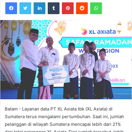
Facebook
Twitter
LinkedIn
Tumblr
Pinterest
Reddit
WhatsApp
Batam - Layanan data PT XL Axiata tbk (XL Axiata) di
Sumatera terus mengalami pertumbuhan. Saat ini, jumlah
pelanggan di wilayah Sumatera mencapai lebih dari 21%
dari total pelanggan XL Axiata. Dari jumlah tersebut, lebih