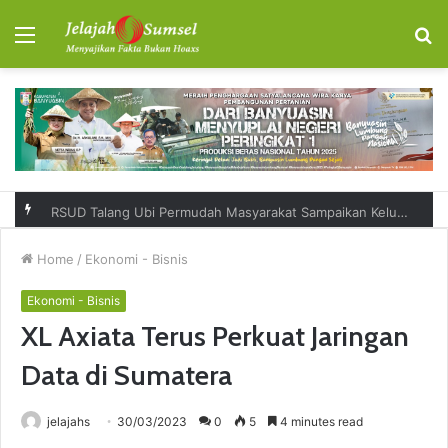
Menu
S
fo
RSUD Talang Ubi Permudah Masyarakat Sampaikan Keluhan Lewat Kanal Pengaduan Resmi
Home
/
Ekonomi - Bisnis
Ekonomi - Bisnis
XL Axiata Terus Perkuat Jaringan
Data di Sumatera
jelajahs
30/03/2023
0
5
4 minutes read