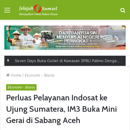
Menu
S
fo
RSUD Talang Ubi Permudah Masyarakat Sampaikan Keluhan Lewat Kanal Pengaduan Resmi
Home
/
Ekonomi - Bisnis
Ekonomi - Bisnis
Perluas Pelayanan Indosat ke
Ujung Sumatera, IM3 Buka Mini
Gerai di Sabang Aceh