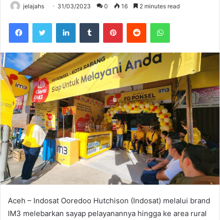
jelajahs
31/03/2023
0
16
2 minutes read
Facebook
Twitter
LinkedIn
Tumblr
Pinterest
Reddit
WhatsApp
Aceh – Indosat Ooredoo Hutchison (Indosat) melalui brand
IM3 melebarkan sayap pelayanannya hingga ke area rural