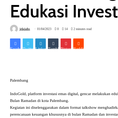
Edukasi Inves
jelajahs
01/04/2023
0
14
2 minutes read
Facebook
Twitter
LinkedIn
Tumblr
Pinterest
Reddit
Palembang
IndoGold, platform investasi emas digital, gencar melakukan ed
Bulan Ramadan di kota Palembang.
Kegiatan ini diselenggarakan dalam format talkshow menghadirk
perencanaan keuangan khususnya di bulan Ramadan dan investa