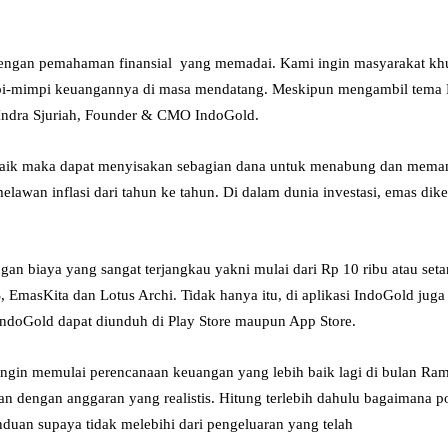
gi dengan pemahaman finansial yang memadai. Kami ingin masyarakat k
pi-mimpi keuangannya di masa mendatang. Meskipun mengambil tema 
s Indra Sjuriah, Founder & CMO IndoGold.
k maka dapat menyisakan sebagian dana untuk menabung dan memanfaa
melawan inflasi dari tahun ke tahun. Di dalam dunia investasi, emas dik
gan biaya yang sangat terjangkau yakni mulai dari Rp 10 ribu atau set
 EmasKita dan Lotus Archi. Tidak hanya itu, di aplikasi IndoGold ju
 IndoGold dapat diunduh di Play Store maupun App Store.
 ingin memulai perencanaan keuangan yang lebih baik lagi di bulan Ra
 dengan anggaran yang realistis. Hitung terlebih dahulu bagaimana pol
anduan supaya tidak melebihi dari pengeluaran yang telah