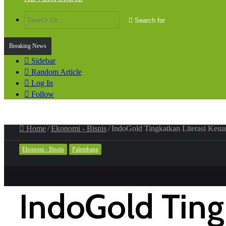
Search for
Breaking News
Sidebar
Random Article
Log In
Follow
Home
/
Ekonomi - Bisnis
/
IndoGold Tingkatkan Literasi Keua
Ekonomi - Bisnis
Palembang
IndoGold Ting