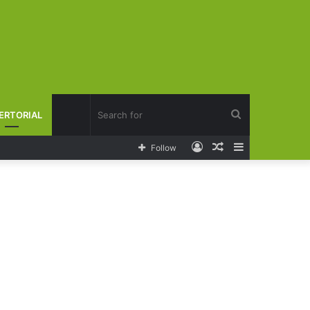
Search
ERTORIAL
Log
Random
Sidebar
Follow
for
In
Article