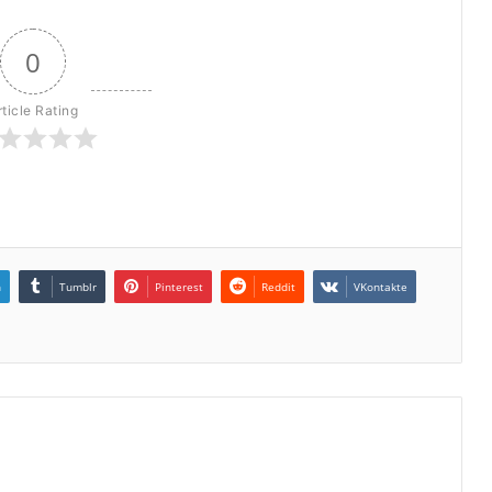
0
rticle Rating
n
Tumblr
Pinterest
Reddit
VKontakte