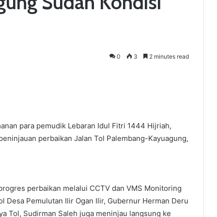
ung Sudah Kondisi
0
3
2 minutes read
an para pemudik Lebaran Idul Fitri 1444 Hijriah,
eninjauan perbaikan Jalan Tol Palembang-Kayuagung,
t progres perbaikan melalui CCTV dan VMS Monitoring
ol Desa Pemulutan Ilir Ogan Ilir, Gubernur Herman Deru
aya Tol, Sudirman Saleh juga meninjau langsung ke