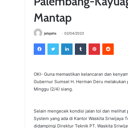
Palembang-Kayuag
Mantap
jelajahs
02/04/2023
Facebook
Twitter
LinkedIn
Tumblr
Pinterest
Reddit
OKI- Guna memastikan kelancaran dan kenyaman
Gubernur Sumsel H. Herman Deru melakukan p
Minggu (2/4) siang.
Selain mengecek kondisi jalan tol dan meliha
System yang ada di Kantor Waskita Sriwijaya T
didampingi Direktur Teknik PT. Waskita Sriwij