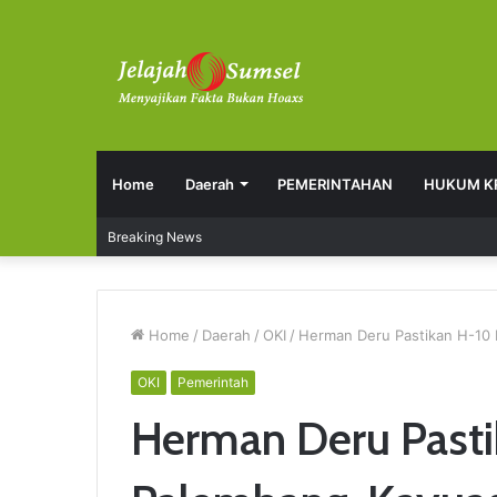
Home
Daerah
PEMERINTAHAN
HUKUM K
Breaking News
Home
/
Daerah
/
OKI
/
Herman Deru Pastikan H-10
OKI
Pemerintah
Herman Deru Pasti