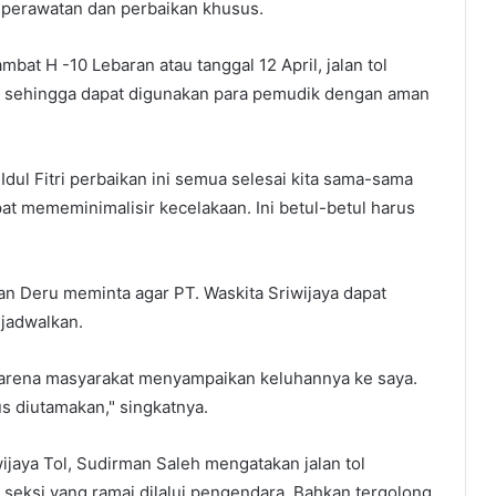
perawatan dan perbaikan khusus.
bat H -10 Lebaran atau tanggal 12 April, jalan tol
i sehingga dapat digunakan para pemudik dengan aman
ul Fitri perbaikan ini semua selesai kita sama-sama
pat mememinimalisir kecelakaan. Ini betul-betul harus
n Deru meminta agar PT. Waskita Sriwijaya dapat
ijadwalkan.
. Karena masyarakat menyampaikan keluhannya ke saya.
us diutamakan," singkatnya.
ijaya Tol, Sudirman Saleh mengatakan jalan tol
eksi yang ramai dilalui pengendara. Bahkan tergolong