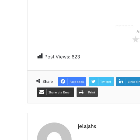
A
Post Views:
623
Share
Facebook
Twitter
LinkedI
Share via Email
Print
jelajahs