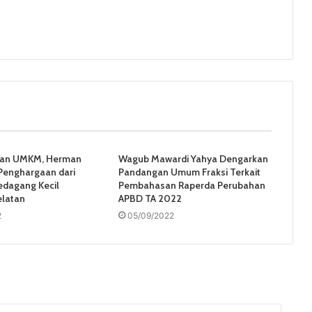
gan UMKM, Herman
Wagub Mawardi Yahya Dengarkan
Penghargaan dari
Pandangan Umum Fraksi Terkait
edagang Kecil
Pembahasan Raperda Perubahan
latan
APBD TA 2022
2
05/09/2022