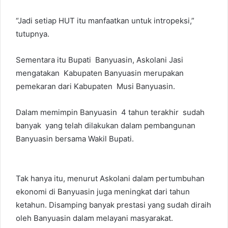
“Jadi setiap HUT itu manfaatkan untuk intropeksi,”
tutupnya.
Sementara itu Bupati Banyuasin, Askolani Jasi
mengatakan Kabupaten Banyuasin merupakan
pemekaran dari Kabupaten Musi Banyuasin.
Dalam memimpin Banyuasin 4 tahun terakhir sudah
banyak yang telah dilakukan dalam pembangunan
Banyuasin bersama Wakil Bupati.
Tak hanya itu, menurut Askolani dalam pertumbuhan
ekonomi di Banyuasin juga meningkat dari tahun
ketahun. Disamping banyak prestasi yang sudah diraih
oleh Banyuasin dalam melayani masyarakat.