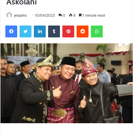
Askolani
jelajahs
10/04/2023
0
9
1 minute read
Facebook
Twitter
LinkedIn
Tumblr
Pinterest
Reddit
WhatsApp