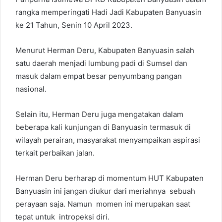
rangka memperingati Hadi Jadi Kabupaten Banyuasin
ke 21 Tahun, Senin 10 April 2023.
Menurut Herman Deru, Kabupaten Banyuasin salah
satu daerah menjadi lumbung padi di Sumsel dan
masuk dalam empat besar penyumbang pangan
nasional.
Selain itu, Herman Deru juga mengatakan dalam
beberapa kali kunjungan di Banyuasin termasuk di
wilayah perairan, masyarakat menyampaikan aspirasi
terkait perbaikan jalan.
Herman Deru berharap di momentum HUT Kabupaten
Banyuasin ini jangan diukur dari meriahnya sebuah
perayaan saja. Namun momen ini merupakan saat
tepat untuk intropeksi diri.