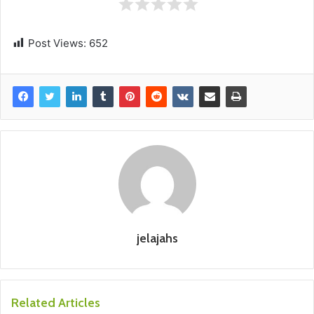
Post Views:
652
jelajahs
Related Articles