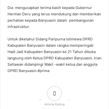
Dia mengucapkan terima kasih kepada Gubernur
Herman Deru yang terus mendukung dan memberikan
perhatian kepada Banyuasin dalam pembangunan
infrastruktur.
Untuk diketahui Sidang Paripurna Istimewa DPRD
Kabupaten Banyuasin dalam rangka memperingati
Hadi Jadi Kabupaten Banyuasin ke 21 Tahun dibuka
langsung oleh Ketua DPRD Kabupaten Banyuasin, Irian
Setiawan didampingi Wakil -wakil ketua dan anggota
DPRD Banyuasin.#prima
0
Article Rating