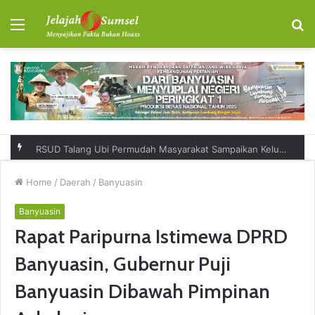
Menu
S
fo
RSUD Talang Ubi Permudah Masyarakat Sampaikan Keluhan Lewat Kanal Pengaduan Resmi
Home
/
Daerah
/
Banyuasin
Banyuasin
Rapat Paripurna Istimewa DPRD
Banyuasin, Gubernur Puji
Banyuasin Dibawah Pimpinan