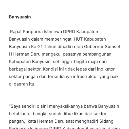
Banyuasin
Rapat Paripurna Istimewa DPRD Kabupaten
Banyuasin dalam memperingati HUT Kabupaten
Banyuasin Ke-21 Tahun dihadiri oleh Gubernur Sumsel
H Herman Deru mengakui pesatnya pembangunan
Kabupaten Banyusin sehingga begitu maju dari
berbagai sektor. Kondisi ini tidak lepas dari indikator
sektor pangan dan tersedianya infrastruktur yang baik
di daerah itu.
“Saya sendiri disini menyaksikannya bahwa Banyuasin
betul-betul bangkit sudah dibuktikan dari sektor
pangan,” kata Herman Deru saat menghadiri Sidang
Paripurna Istimewa DPRD Kabupaten Banyuasin dalam