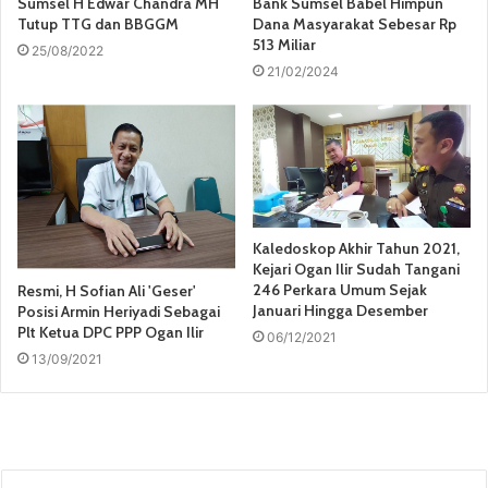
Sumsel H Edwar Chandra MH
Bank Sumsel Babel Himpun
Tutup TTG dan BBGGM
Dana Masyarakat Sebesar Rp
513 Miliar
25/08/2022
21/02/2024
Kaledoskop Akhir Tahun 2021,
Kejari Ogan Ilir Sudah Tangani
246 Perkara Umum Sejak
Resmi, H Sofian Ali 'Geser'
Januari Hingga Desember
Posisi Armin Heriyadi Sebagai
Plt Ketua DPC PPP Ogan Ilir
06/12/2021
13/09/2021