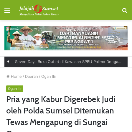
Menu
S
fo
Seven Days Buka Outlet di Kawasan SPBU Palimo Dengan Konsep One Stop Hangout Destination
Home
/
Daerah
/
Ogan Ilir
Ogan Ilir
Pria yang Kabur Digerebek Judi
oleh Polda Sumsel Ditemukan
Tewas Mengapung di Sungai