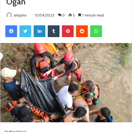
Ogan
jelajahs
10/04/2023
0
5
1 minute read
Facebook
Twitter
LinkedIn
Tumblr
Pinterest
Reddit
WhatsApp
Inderalaya