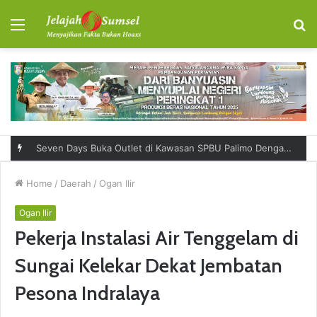
Menu
S
fo
Seven Days Buka Outlet di Kawasan SPBU Palimo Dengan Konsep One Stop Hangout Destination
Home
/
Daerah
/
Ogan Ilir
Ogan Ilir
Pekerja Instalasi Air Tenggelam di
Sungai Kelekar Dekat Jembatan
Pesona Indralaya