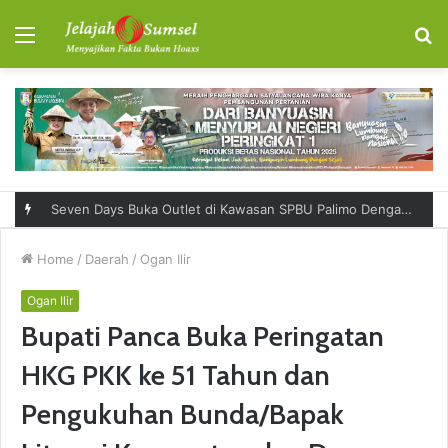
Menu
S
fo
Seven Days Buka Outlet di Kawasan SPBU Palimo Dengan Konsep One Stop Hangout Destination
Home
/
Daerah
/
Ogan Ilir
Ogan Ilir
Bupati Panca Buka Peringatan
HKG PKK ke 51 Tahun dan
Pengukuhan Bunda/Bapak