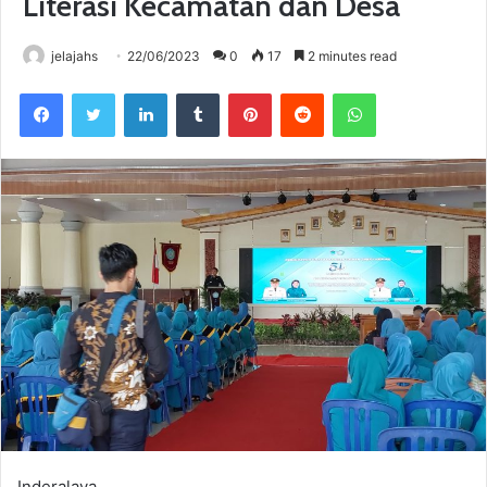
Literasi Kecamatan dan Desa
jelajahs
22/06/2023
0
17
2 minutes read
Facebook
Twitter
LinkedIn
Tumblr
Pinterest
Reddit
WhatsApp
Inderalaya